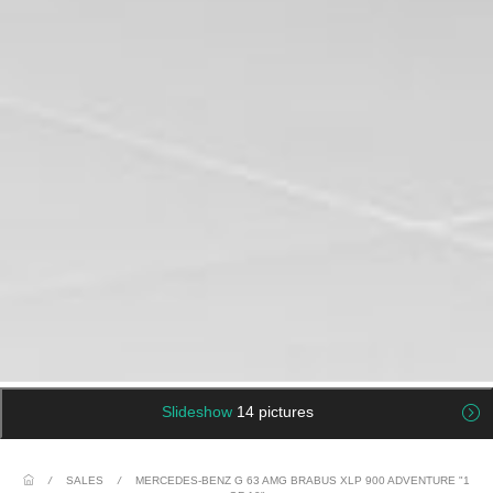
Slideshow
14 pictures
/
SALES
/
MERCEDES-BENZ G 63 AMG BRABUS XLP 900 ADVENTURE "1