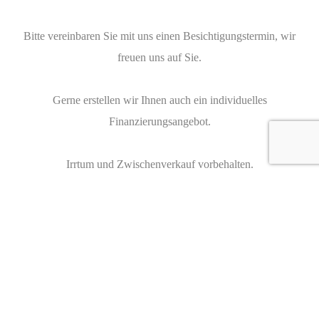
Bitte vereinbaren Sie mit uns einen Besichtigungstermin, wir
freuen uns auf Sie.
Gerne erstellen wir Ihnen auch ein individuelles
Finanzierungsangebot.
Irrtum und Zwischenverkauf vorbehalten.
Interest about this Luxury cars ?
Feel free to contact any of our staff members with questions, or