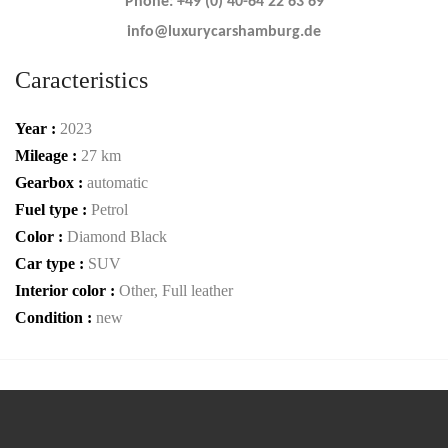
Phone: +49 (0) 40-64 22 63 69
info@luxurycarshamburg.de
Caracteristics
Year :
2023
Mileage :
27 km
Gearbox :
automatic
Fuel type :
Petrol
Color :
Diamond Black
Car type :
SUV
Interior color :
Other, Full leather
Condition :
new