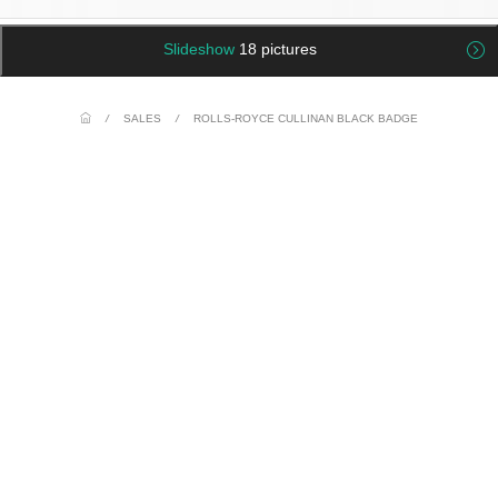
Slideshow
18 pictures
/
SALES
/
ROLLS-ROYCE CULLINAN BLACK BADGE