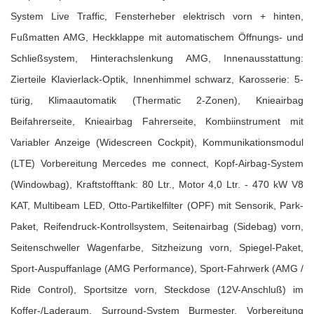
System Live Traffic, Fensterheber elektrisch vorn + hinten,
Fußmatten AMG, Heckklappe mit automatischem Öffnungs- und
Schließsystem, Hinterachslenkung AMG, Innenausstattung:
Zierteile Klavierlack-Optik, Innenhimmel schwarz, Karosserie: 5-
türig, Klimaautomatik (Thermatic 2-Zonen), Knieairbag
Beifahrerseite, Knieairbag Fahrerseite, Kombiinstrument mit
Variabler Anzeige (Widescreen Cockpit), Kommunikationsmodul
(LTE) Vorbereitung Mercedes me connect, Kopf-Airbag-System
(Windowbag), Kraftstofftank: 80 Ltr., Motor 4,0 Ltr. - 470 kW V8
KAT, Multibeam LED, Otto-Partikelfilter (OPF) mit Sensorik, Park-
Paket, Reifendruck-Kontrollsystem, Seitenairbag (Sidebag) vorn,
Seitenschweller Wagenfarbe, Sitzheizung vorn, Spiegel-Paket,
Sport-Auspuffanlage (AMG Performance), Sport-Fahrwerk (AMG /
Ride Control), Sportsitze vorn, Steckdose (12V-Anschluß) im
Koffer-/Laderaum, Surround-System Burmester, Vorbereitung