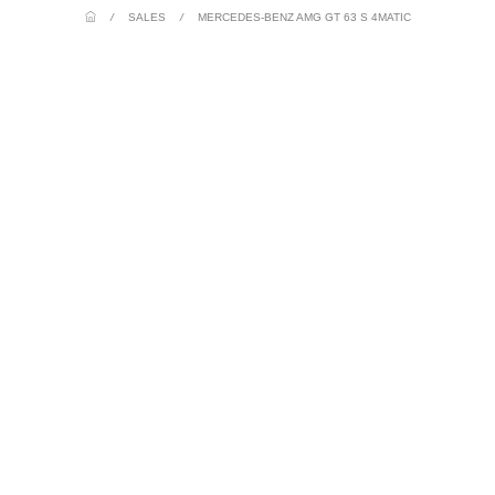
/
SALES
/
MERCEDES-BENZ AMG GT 63 S 4MATIC