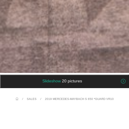
Slideshow
20 pictures
/
SALES
/
2019 MERCEDES-MAYBACH S 650 *GUARD VR10