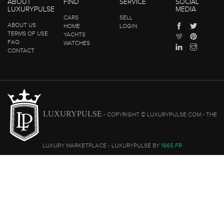
ABOUT
FIND
SERVICE
SOCIAL
LUXURYPULSE
MEDIA
CARS
SELL
ABOUT US
HOME
LOGIN
TERMS OF USE
YACHTS
FAQ
WATCHES
CONTACT
LUXURYPULSE
- COPYRIGHT © LUXURYPULSE.COM - THE
LUXURY MARKETPLACE - LUXURYPULSE BY
1665.FR