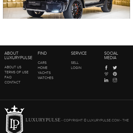
ABOUT
FIND
SERVICE
SOCIAL
LUXURYPULSE
MEDIA
CARS
SELL
ABOUT US
HOME
LOGIN
TERMS OF USE
YACHTS
FAQ
WATCHES
CONTACT
LUXURYPULSE
- COPYRIGHT © LUXURYPULSE.COM - THE