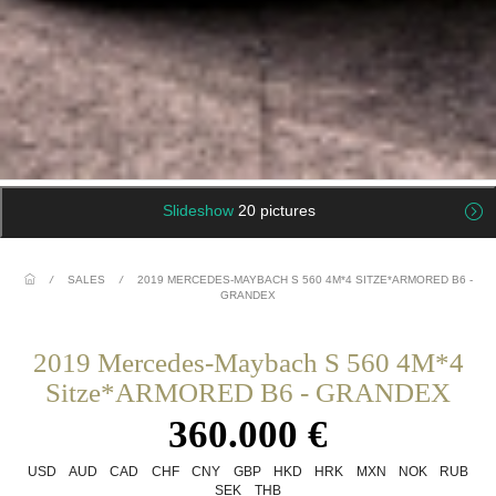
Slideshow
20 pictures
/
SALES
/
2019 MERCEDES-MAYBACH S 560 4M*4 SITZE*ARMORED B6 -
GRANDEX
2019 Mercedes-Maybach S 560 4M*4
Sitze*ARMORED B6 - GRANDEX
360.000 €
USD
AUD
CAD
CHF
CNY
GBP
HKD
HRK
MXN
NOK
RUB
SEK
THB