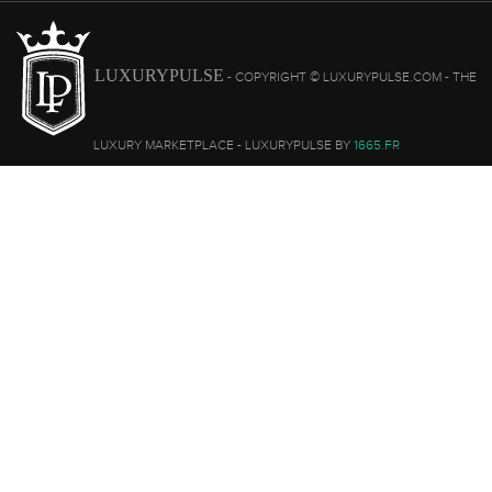
LUXURYPULSE
- COPYRIGHT © LUXURYPULSE.COM - THE
LUXURY MARKETPLACE - LUXURYPULSE BY
1665.FR