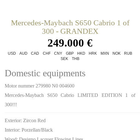
Mercedes-Maybach S650 Cabrio 1 of
300 - GRANDEX
249.000 €
USD
AUD
CAD
CHF
CNY
GBP
HKD
HRK
MXN
NOK
RUB
SEK
THB
Domestic equipments
Motor nummer 279980 N0 004600
Mercedes-Maybach S650 Cabrio LIMITED EDITION 1 of
300!!!
Exterior:
Zircon Red
Interior:
Porzellan/Black
Wood:
Designo Lacquer Flowing Lines