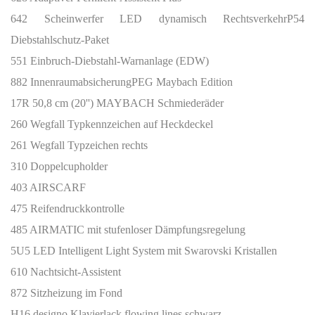
642 Scheinwerfer LED dynamisch Rechtsverkehr
P54
Diebstahlschutz-Paket
551 Einbruch-Diebstahl-Warnanlage (EDW)
882 Innenraumabsicherung
PEG Maybach Edition
17R 50,8 cm (20'') MAYBACH Schmiederäder
260 Wegfall Typkennzeichen auf Heckdeckel
261 Wegfall Typzeichen rechts
310 Doppelcupholder
403 AIRSCARF
475 Reifendruckkontrolle
485 AIRMATIC mit stufenloser Dämpfungsregelung
5U5 LED Intelligent Light System mit Swarovski Kristallen
610 Nachtsicht-Assistent
872 Sitzheizung im Fond
H16 designo Klavierlack flowing lines schwarz