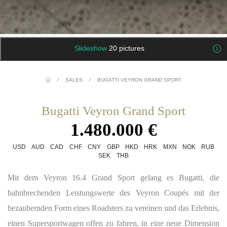
Slideshow
20 pictures
/
SALES
/
BUGATTI VEYRON GRAND SPORT
Bugatti Veyron Grand Sport
1.480.000 €
USD
AUD
CAD
CHF
CNY
GBP
HKD
HRK
MXN
NOK
RUB
SEK
THB
Mit dem Veyron 16.4 Grand Sport gelang es Bugatti, die
bahnbrechenden Leistungswerte des Veyron Coupés mit der
bezaubernden Form eines Roadsters zu vereinen und das Erlebnis,
einen Supersportwagen offen zu fahren, in eine neue Dimension