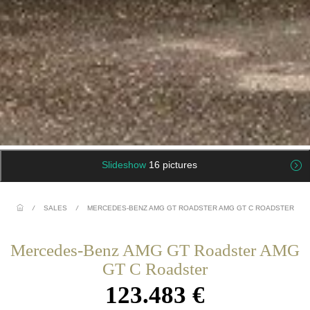
Slideshow
16 pictures
/
SALES
/
MERCEDES-BENZ AMG GT ROADSTER AMG GT C ROADSTER
Mercedes-Benz AMG GT Roadster AMG
GT C Roadster
123.483 €