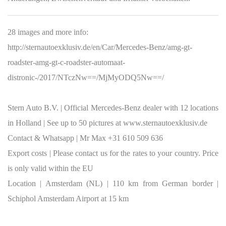
28 images and more info:
http://sternautoexklusiv.de/en/Car/Mercedes-Benz/amg-gt-
roadster-amg-gt-c-roadster-automaat-
distronic-/2017/NTczNw==/MjMyODQ5Nw==/
Stern Auto B.V.
| Official Mercedes-Benz dealer with 12 locations
in Holland | See up to 50 pictures at www.sternautoexklusiv.de
Contact & Whatsapp
| Mr Max +31 610 509 636
Export costs
| Please contact us for the rates to your country. Price
is only valid within the EU
Location
| Amsterdam (NL) | 110 km from German border |
Schiphol Amsterdam Airport at 15 km