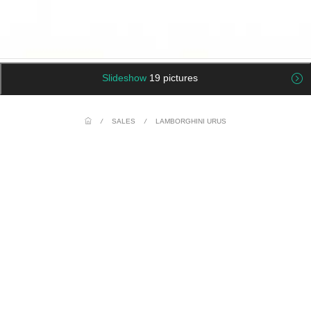
Slideshow
19 pictures
/
SALES
/
LAMBORGHINI URUS