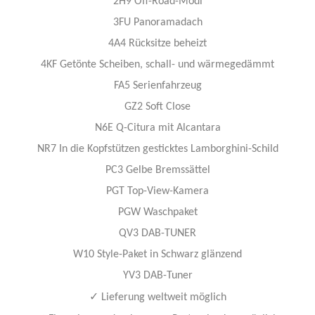
2H9 Off-Road-Modi
3FU Panoramadach
4A4 Rücksitze beheizt
4KF Getönte Scheiben, schall- und wärmegedämmt
FA5 Serienfahrzeug
GZ2 Soft Close
N6E Q-Citura mit Alcantara
NR7 In die Kopfstützen gesticktes Lamborghini-Schild
PC3 Gelbe Bremssättel
PGT Top-View-Kamera
PGW Waschpaket
QV3 DAB-TUNER
W10 Style-Paket in Schwarz glänzend
YV3 DAB-Tuner
✓
Lieferung weltweit möglich