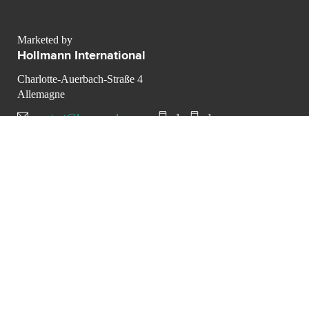
Marketed by
Hollmann International
Charlotte-Auerbach-Straße 4
Allemagne
contact@luxurypulse.com
1
1
CONTACT THE LUXURY SELLER
Send your message to
Hollmann International