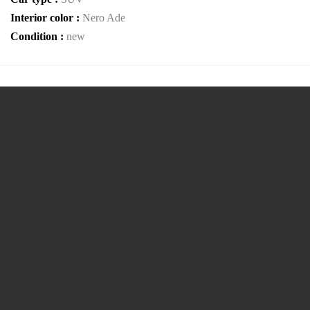
Interior color :
Nero Ade
Condition :
new