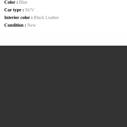
Color :
Blue
Car type :
SUV
Interior color :
Black Leather
Condition :
New