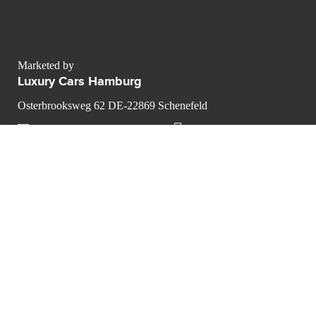
Marketed by
Luxury Cars Hamburg
Osterbrooksweg 62 DE-22869 Schenefeld
info@luxurycarshamburg.de
CONTACT THE LUXURY SELLER
Send your message to Luxury
Cars Hamburg