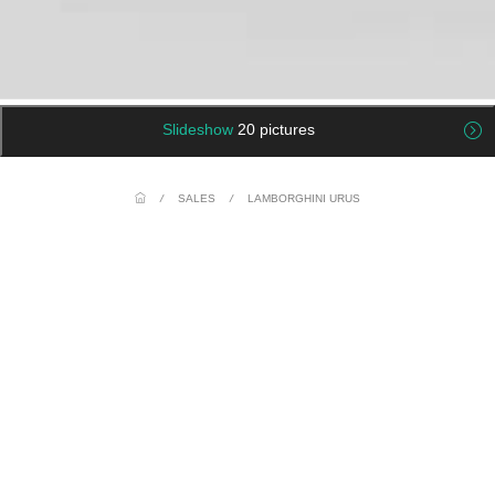
Slideshow
20 pictures
/
SALES
/
LAMBORGHINI URUS