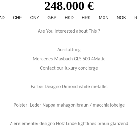
248.000 €
AD
CHF
CNY
GBP
HKD
HRK
MXN
NOK
R
Are You Interested about This ?
Ausstattung
Mercedes-Maybach GLS 600 4Matic
Contact our luxury concierge
Farbe: Designo Dimond white metallic
Polster: Leder Nappa mahagonibraun / macchiatobeige
Zierelemente: designo Holz Linde lightlines braun glänzend