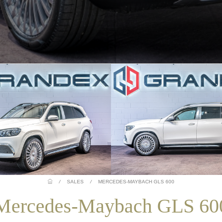
/
SALES
/
MERCEDES-MAYBACH GLS 600
Mercedes-Maybach GLS 60