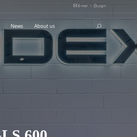
E-mail
|
Login
l
News
About us
S 600