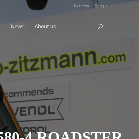
E-mail
|
Login
l
News
About us
80-4 ROADSTER