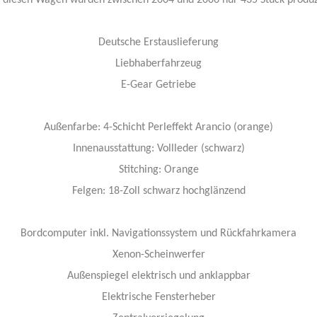
 diesen Wagen wurden zwischen 2004 und 2006 nur 435 Stück produz
Deutsche Erstauslieferung
Liebhaberfahrzeug
E-Gear Getriebe
Außenfarbe: 4-Schicht Perleffekt Arancio (orange)
Innenausstattung: Vollleder (schwarz)
Stitching: Orange
Felgen: 18-Zoll schwarz hochglänzend
Bordcomputer inkl. Navigationssystem und Rückfahrkamera
Xenon-Scheinwerfer
Außenspiegel elektrisch und anklappbar
Elektrische Fensterheber