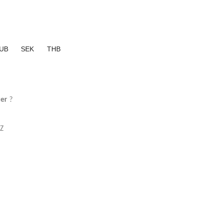
UB
SEK
THB
ter
?
Z