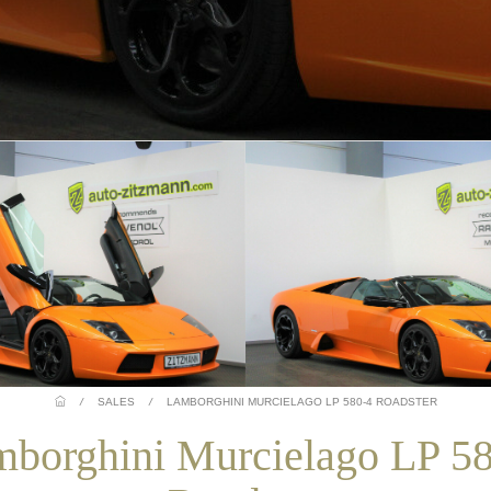
/
SALES
/
LAMBORGHINI MURCIELAGO LP 580-4 ROADSTER
borghini Murcielago LP 5