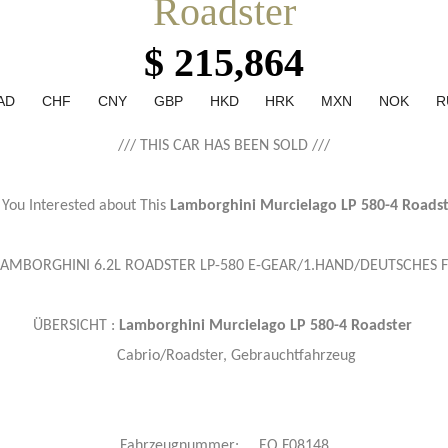
Roadster
$ 215,864
AD
CHF
CNY
GBP
HKD
HRK
MXN
NOK
R
/// THIS CAR HAS BEEN SOLD ///
 You Interested about This
Lamborghini Murcielago LP 580-4 Roads
LAMBORGHINI 6.2L ROADSTER LP-580 E-GEAR/1.HAND/DEUTSCHES F
ÜBERSICHT :
Lamborghini Murcielago LP 580-4 Roadster
Cabrio/Roadster, Gebrauchtfahrzeug
Fahrzeugnummer: EO F08148