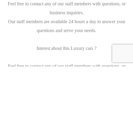
Feel free to contact any of our staff members with questions, or
business inquiries.
Our staff members are available 24 hours a day to answer your
questions and serve your needs.
Interest about this Luxury cars ?
Feel free to contact any of our staff members with questions, or
business inquiries.
Our staff members are available 24 hours a day to answer your
questions and serve your needs.
About us
Maasdijk Automotive specialises in qualitative occasions. That
implies making thorough selections. Both technically and