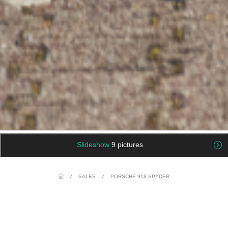
Slideshow
9 pictures
/
SALES
/
PORSCHE 918 SPYDER