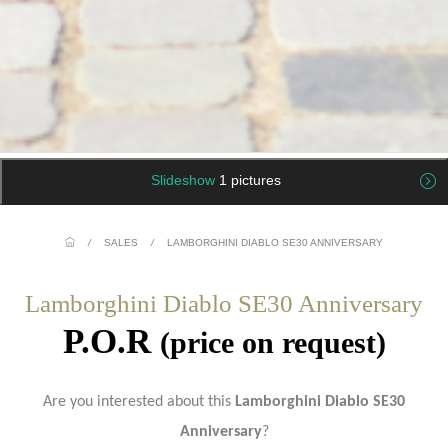
Slideshow
1 pictures
/
SALES
/
LAMBORGHINI DIABLO SE30 ANNIVERSARY
Lamborghini Diablo SE30 Anniversary
P.O.R
(price on request)
Are you interested about this
Lamborghini Diablo SE30
Anniversary
?