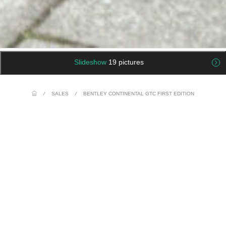
Slideshow
19 pictures
/
SALES
/
BENTLEY CONTINENTAL GTC FIRST EDITION