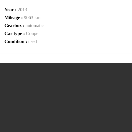
Year :
2013
Mileage :
9063 km
Gearbox :
automatic
Car type :
Coupe
Condition :
used