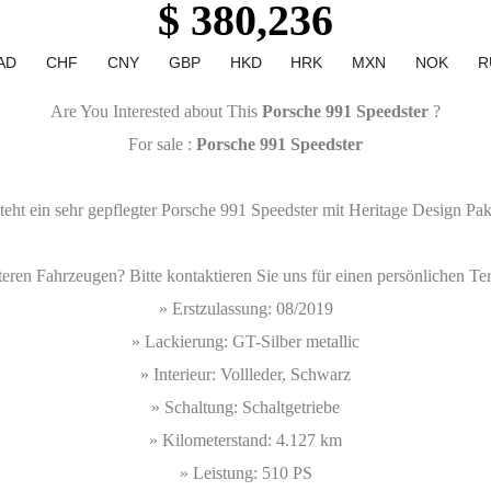
$ 380,236
AD
CHF
CNY
GBP
HKD
HRK
MXN
NOK
R
Are You Interested about This
Porsche 991 Speedster
?
For sale :
Porsche 991 Speedster
eht ein sehr gepflegter Porsche 991 Speedster mit Heritage Design Pa
teren Fahrzeugen? Bitte kontaktieren Sie uns für einen persönlichen Te
» Erstzulassung: 08/2019
» Lackierung: GT-Silber metallic
» Interieur: Vollleder, Schwarz
» Schaltung: Schaltgetriebe
» Kilometerstand: 4.127 km
» Leistung: 510 PS