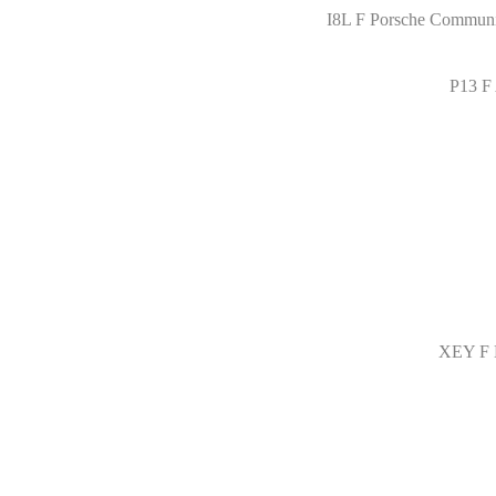
I8L F Porsche Communi
P13 F 
XEY F L