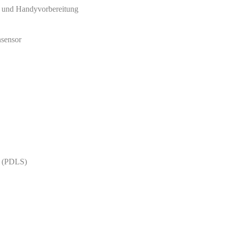
 und Handyvorbereitung
nsensor
m (PDLS)