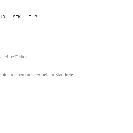
UB
SEK
THB
ket ohne Dekor.
rmin an einem unserer beiden Standorte.