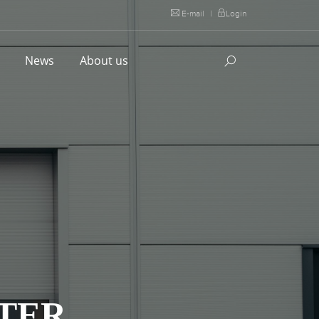
E-mail
|
Login
l
News
About us
STER