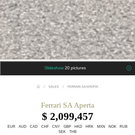
Slideshow
20 pictures
/
SALES
/
FERRARI SA APERTA
Ferrari SA Aperta
$ 2,099,457
EUR
AUD
CAD
CHF
CNY
GBP
HKD
HRK
MXN
NOK
RUB
SEK
THB