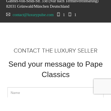
Gabriel-von-Seidl-Str. 33d (Nur nach Terminvereinbarung)
82031 Grünwald/München Deutschland
contact@luxurypulse.com
1
1
CONTACT THE LUXURY SELLER
Send your message to Pape
Classics