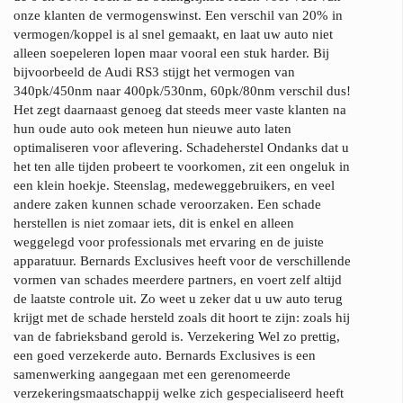
onze klanten de vermogenswinst. Een verschil van 20% in
vermogen/koppel is al snel gemaakt, en laat uw auto niet
alleen soepeleren lopen maar vooral een stuk harder. Bij
bijvoorbeeld de Audi RS3 stijgt het vermogen van
340pk/450nm naar 400pk/530nm, 60pk/80nm verschil dus!
Het zegt daarnaast genoeg dat steeds meer vaste klanten na
hun oude auto ook meteen hun nieuwe auto laten
optimaliseren voor aflevering. Schadeherstel Ondanks dat u
het ten alle tijden probeert te voorkomen, zit een ongeluk in
een klein hoekje. Steenslag, medeweggebruikers, en veel
andere zaken kunnen schade veroorzaken. Een schade
herstellen is niet zomaar iets, dit is enkel en alleen
weggelegd voor professionals met ervaring en de juiste
apparatuur. Bernards Exclusives heeft voor de verschillende
vormen van schades meerdere partners, en voert zelf altijd
de laatste controle uit. Zo weet u zeker dat u uw auto terug
krijgt met de schade hersteld zoals dit hoort te zijn: zoals hij
van de fabrieksband gerold is. Verzekering Wel zo prettig,
een goed verzekerde auto. Bernards Exclusives is een
samenwerking aangegaan met een gerenomeerde
verzekeringsmaatschappij welke zich gespecialiseerd heeft