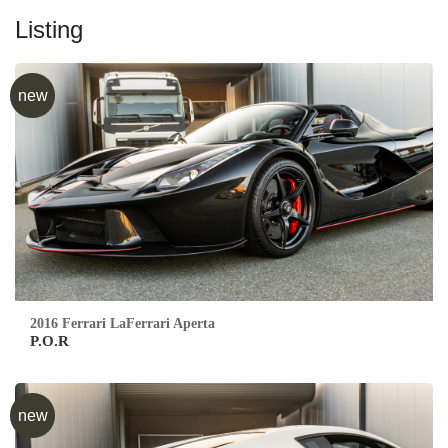
Listing
new
2016 Ferrari LaFerrari Aperta
P.O.R
new