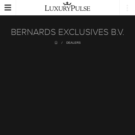
Login
Toggle
navigation
BERNARDS EXCLUSIVES B.V.
/
DEALERS