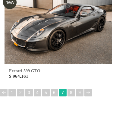
new
Ferrari 599 GTO
$ 964,161
1
2
3
4
5
6
7
8
9