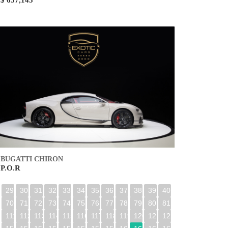
$ 657,143
BUGATTI CHIRON
P.O.R
29
30
31
32
33
34
35
36
37
38
39
40
70
71
72
73
74
75
76
77
78
79
80
81
0
111
112
113
114
115
116
117
118
119
120
121
122