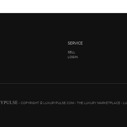
SERVICE
SELL
LOGIN
YPULSE
- COPYRIGHT © LUXURYPULSE.COM - THE LUXURY MARKETPLACE - L