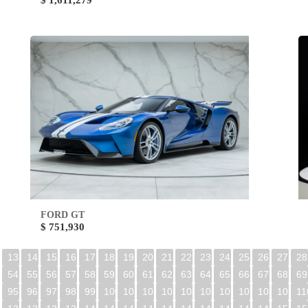
$ 1,611,279
FORD GT
$ 751,930
13
14
15
16
17
18
19
20
21
22
23
24
25
26
27
28
54
55
56
57
58
59
60
61
62
63
64
65
66
67
68
69
95
96
97
98
99
100
101
102
103
104
105
106
107
108
109
11