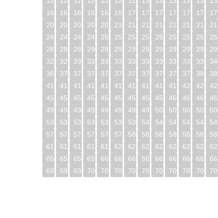
123
124
125
126
127
128
129
130
131
132
133
134
13
164
165
166
167
168
169
170
171
172
173
174
175
17
205
206
207
208
209
210
211
212
213
214
215
216
21
246
247
248
249
250
251
252
253
254
255
256
257
25
287
288
289
290
291
292
293
294
295
296
297
298
29
328
329
330
331
332
333
334
335
336
337
338
339
34
369
370
371
372
373
374
375
376
377
378
379
380
38
410
411
412
413
414
415
416
417
418
419
420
421
42
451
452
453
454
455
456
457
458
459
460
461
462
46
492
493
494
495
496
497
498
499
500
501
502
503
50
533
534
535
536
537
538
539
540
541
542
543
544
54
574
575
576
577
578
579
580
581
582
583
584
585
58
615
616
617
618
619
620
621
622
623
624
625
626
62
656
657
658
659
660
661
662
663
664
665
666
667
66
697
698
699
700
701
702
703
704
705
706
707
708
70