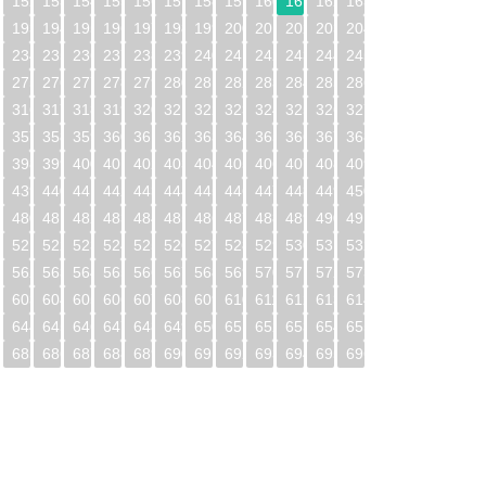
1
152
153
154
155
156
157
158
159
160
161
162
163
2
193
194
195
196
197
198
199
200
201
202
203
204
3
234
235
236
237
238
239
240
241
242
243
244
245
4
275
276
277
278
279
280
281
282
283
284
285
286
5
316
317
318
319
320
321
322
323
324
325
326
327
6
357
358
359
360
361
362
363
364
365
366
367
368
7
398
399
400
401
402
403
404
405
406
407
408
409
8
439
440
441
442
443
444
445
446
447
448
449
450
9
480
481
482
483
484
485
486
487
488
489
490
491
0
521
522
523
524
525
526
527
528
529
530
531
532
1
562
563
564
565
566
567
568
569
570
571
572
573
2
603
604
605
606
607
608
609
610
611
612
613
614
3
644
645
646
647
648
649
650
651
652
653
654
655
4
685
686
687
688
689
690
691
692
693
694
695
696