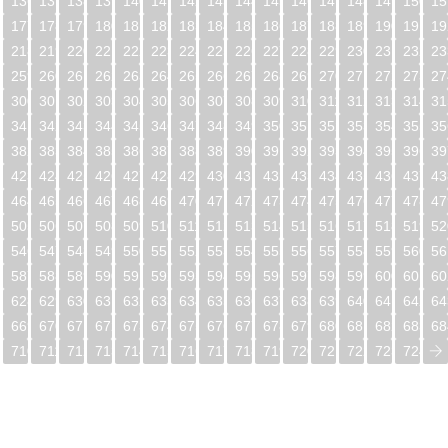
5
136
137
138
139
140
141
142
143
144
145
146
147
148
149
150
15
6
177
178
179
180
181
182
183
184
185
186
187
188
189
190
191
19
7
218
219
220
221
222
223
224
225
226
227
228
229
230
231
232
23
8
259
260
261
262
263
264
265
266
267
268
269
270
271
272
273
27
9
300
301
302
303
304
305
306
307
308
309
310
311
312
313
314
31
0
341
342
343
344
345
346
347
348
349
350
351
352
353
354
355
35
1
382
383
384
385
386
387
388
389
390
391
392
393
394
395
396
39
2
423
424
425
426
427
428
429
430
431
432
433
434
435
436
437
43
3
464
465
466
467
468
469
470
471
472
473
474
475
476
477
478
47
4
505
506
507
508
509
510
511
512
513
514
515
516
517
518
519
52
5
546
547
548
549
550
551
552
553
554
555
556
557
558
559
560
56
6
587
588
589
590
591
592
593
594
595
596
597
598
599
600
601
60
7
628
629
630
631
632
633
634
635
636
637
638
639
640
641
642
64
8
669
670
671
672
673
674
675
676
677
678
679
680
681
682
683
68
9
710
711
712
713
714
715
716
717
718
719
720
721
722
723
724