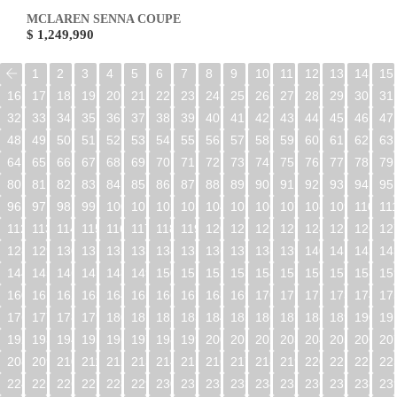
MCLAREN SENNA COUPE
$ 1,249,990
1
2
3
4
5
6
7
8
9
10
11
12
13
14
15
16
17
18
19
20
21
22
23
24
25
26
27
28
29
30
31
32
33
34
35
36
37
38
39
40
41
42
43
44
45
46
47
48
49
50
51
52
53
54
55
56
57
58
59
60
61
62
63
64
65
66
67
68
69
70
71
72
73
74
75
76
77
78
79
80
81
82
83
84
85
86
87
88
89
90
91
92
93
94
95
96
97
98
99
100
101
102
103
104
105
106
107
108
109
110
11
112
113
114
115
116
117
118
119
120
121
122
123
124
125
126
12
128
129
130
131
132
133
134
135
136
137
138
139
140
141
142
14
144
145
146
147
148
149
150
151
152
153
154
155
156
157
158
15
160
161
162
163
164
165
166
167
168
169
170
171
172
173
174
17
176
177
178
179
180
181
182
183
184
185
186
187
188
189
190
19
192
193
194
195
196
197
198
199
200
201
202
203
204
205
206
20
208
209
210
211
212
213
214
215
216
217
218
219
220
221
222
22
224
225
226
227
228
229
230
231
232
233
234
235
236
237
238
23