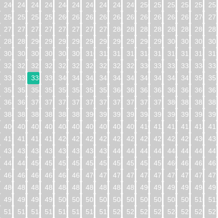
240
241
242
243
244
245
246
247
248
249
250
251
252
253
254
25
256
257
258
259
260
261
262
263
264
265
266
267
268
269
270
27
272
273
274
275
276
277
278
279
280
281
282
283
284
285
286
28
288
289
290
291
292
293
294
295
296
297
298
299
300
301
302
30
304
305
306
307
308
309
310
311
312
313
314
315
316
317
318
31
320
321
322
323
324
325
326
327
328
329
330
331
332
333
334
33
336
337
338
339
340
341
342
343
344
345
346
347
348
349
350
35
352
353
354
355
356
357
358
359
360
361
362
363
364
365
366
36
368
369
370
371
372
373
374
375
376
377
378
379
380
381
382
38
384
385
386
387
388
389
390
391
392
393
394
395
396
397
398
39
400
401
402
403
404
405
406
407
408
409
410
411
412
413
414
41
416
417
418
419
420
421
422
423
424
425
426
427
428
429
430
43
432
433
434
435
436
437
438
439
440
441
442
443
444
445
446
44
448
449
450
451
452
453
454
455
456
457
458
459
460
461
462
46
464
465
466
467
468
469
470
471
472
473
474
475
476
477
478
47
480
481
482
483
484
485
486
487
488
489
490
491
492
493
494
49
496
497
498
499
500
501
502
503
504
505
506
507
508
509
510
51
512
513
514
515
516
517
518
519
520
521
522
523
524
525
526
52