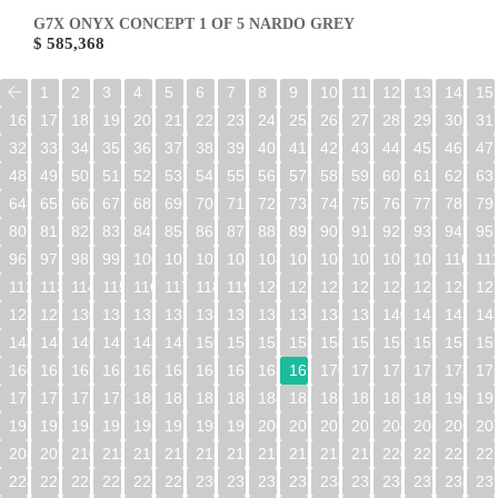
G7X ONYX CONCEPT 1 OF 5 NARDO GREY
$ 585,368
1
2
3
4
5
6
7
8
9
10
11
12
13
14
15
16
17
18
19
20
21
22
23
24
25
26
27
28
29
30
31
32
33
34
35
36
37
38
39
40
41
42
43
44
45
46
47
48
49
50
51
52
53
54
55
56
57
58
59
60
61
62
63
64
65
66
67
68
69
70
71
72
73
74
75
76
77
78
79
80
81
82
83
84
85
86
87
88
89
90
91
92
93
94
95
96
97
98
99
100
101
102
103
104
105
106
107
108
109
110
11
112
113
114
115
116
117
118
119
120
121
122
123
124
125
126
12
128
129
130
131
132
133
134
135
136
137
138
139
140
141
142
14
144
145
146
147
148
149
150
151
152
153
154
155
156
157
158
15
160
161
162
163
164
165
166
167
168
169
170
171
172
173
174
17
176
177
178
179
180
181
182
183
184
185
186
187
188
189
190
19
192
193
194
195
196
197
198
199
200
201
202
203
204
205
206
20
208
209
210
211
212
213
214
215
216
217
218
219
220
221
222
22
224
225
226
227
228
229
230
231
232
233
234
235
236
237
238
23