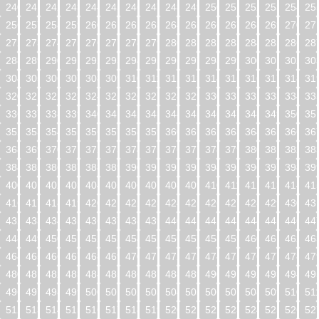
240
241
242
243
244
245
246
247
248
249
250
251
252
253
254
25
256
257
258
259
260
261
262
263
264
265
266
267
268
269
270
27
272
273
274
275
276
277
278
279
280
281
282
283
284
285
286
28
288
289
290
291
292
293
294
295
296
297
298
299
300
301
302
30
304
305
306
307
308
309
310
311
312
313
314
315
316
317
318
31
320
321
322
323
324
325
326
327
328
329
330
331
332
333
334
33
336
337
338
339
340
341
342
343
344
345
346
347
348
349
350
35
352
353
354
355
356
357
358
359
360
361
362
363
364
365
366
36
368
369
370
371
372
373
374
375
376
377
378
379
380
381
382
38
384
385
386
387
388
389
390
391
392
393
394
395
396
397
398
39
400
401
402
403
404
405
406
407
408
409
410
411
412
413
414
41
416
417
418
419
420
421
422
423
424
425
426
427
428
429
430
43
432
433
434
435
436
437
438
439
440
441
442
443
444
445
446
44
448
449
450
451
452
453
454
455
456
457
458
459
460
461
462
46
464
465
466
467
468
469
470
471
472
473
474
475
476
477
478
47
480
481
482
483
484
485
486
487
488
489
490
491
492
493
494
49
496
497
498
499
500
501
502
503
504
505
506
507
508
509
510
51
512
513
514
515
516
517
518
519
520
521
522
523
524
525
526
52