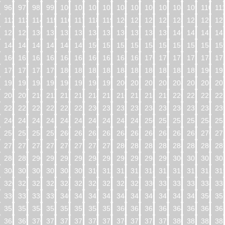
96
97
98
99
100
101
102
103
104
105
106
107
108
109
110
11
112
113
114
115
116
117
118
119
120
121
122
123
124
125
126
12
128
129
130
131
132
133
134
135
136
137
138
139
140
141
142
14
144
145
146
147
148
149
150
151
152
153
154
155
156
157
158
15
160
161
162
163
164
165
166
167
168
169
170
171
172
173
174
17
176
177
178
179
180
181
182
183
184
185
186
187
188
189
190
19
192
193
194
195
196
197
198
199
200
201
202
203
204
205
206
20
208
209
210
211
212
213
214
215
216
217
218
219
220
221
222
22
224
225
226
227
228
229
230
231
232
233
234
235
236
237
238
23
240
241
242
243
244
245
246
247
248
249
250
251
252
253
254
25
256
257
258
259
260
261
262
263
264
265
266
267
268
269
270
27
272
273
274
275
276
277
278
279
280
281
282
283
284
285
286
28
288
289
290
291
292
293
294
295
296
297
298
299
300
301
302
30
304
305
306
307
308
309
310
311
312
313
314
315
316
317
318
31
320
321
322
323
324
325
326
327
328
329
330
331
332
333
334
33
336
337
338
339
340
341
342
343
344
345
346
347
348
349
350
35
352
353
354
355
356
357
358
359
360
361
362
363
364
365
366
36
368
369
370
371
372
373
374
375
376
377
378
379
380
381
382
38