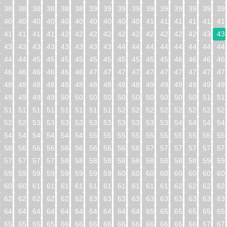
384
385
386
387
388
389
390
391
392
393
394
395
396
397
398
39
400
401
402
403
404
405
406
407
408
409
410
411
412
413
414
41
416
417
418
419
420
421
422
423
424
425
426
427
428
429
430
43
432
433
434
435
436
437
438
439
440
441
442
443
444
445
446
44
448
449
450
451
452
453
454
455
456
457
458
459
460
461
462
46
464
465
466
467
468
469
470
471
472
473
474
475
476
477
478
47
480
481
482
483
484
485
486
487
488
489
490
491
492
493
494
49
496
497
498
499
500
501
502
503
504
505
506
507
508
509
510
51
512
513
514
515
516
517
518
519
520
521
522
523
524
525
526
52
528
529
530
531
532
533
534
535
536
537
538
539
540
541
542
54
544
545
546
547
548
549
550
551
552
553
554
555
556
557
558
55
560
561
562
563
564
565
566
567
568
569
570
571
572
573
574
57
576
577
578
579
580
581
582
583
584
585
586
587
588
589
590
59
592
593
594
595
596
597
598
599
600
601
602
603
604
605
606
60
608
609
610
611
612
613
614
615
616
617
618
619
620
621
622
62
624
625
626
627
628
629
630
631
632
633
634
635
636
637
638
63
640
641
642
643
644
645
646
647
648
649
650
651
652
653
654
65
656
657
658
659
660
661
662
663
664
665
666
667
668
669
670
67