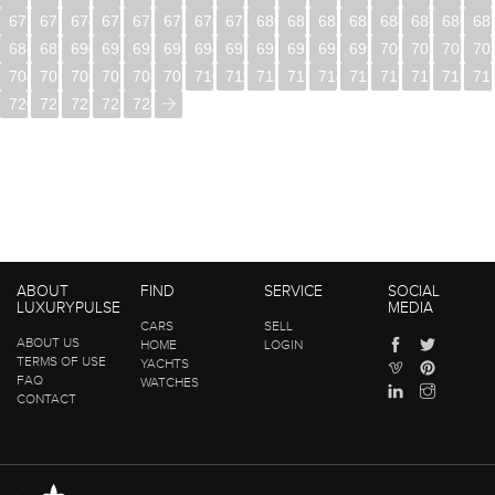
672
673
674
675
676
677
678
679
680
681
682
683
684
685
686
68
688
689
690
691
692
693
694
695
696
697
698
699
700
701
702
70
704
705
706
707
708
709
710
711
712
713
714
715
716
717
718
71
720
721
722
723
724
ABOUT
FIND
SERVICE
SOCIAL
LUXURYPULSE
MEDIA
CARS
SELL
ABOUT US
HOME
LOGIN
TERMS OF USE
YACHTS
FAQ
WATCHES
CONTACT