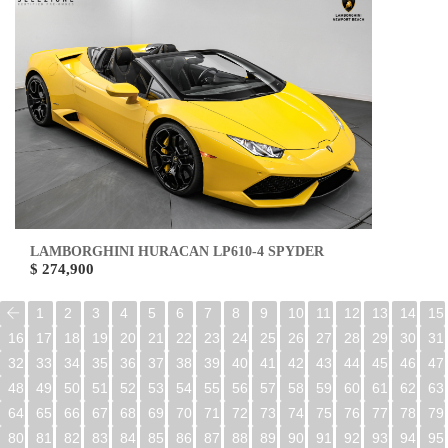
LAMBORGHINI HURACAN LP610-4 SPYDER
$ 274,900
1
2
3
4
5
6
7
8
9
10
11
12
13
14
15
16
17
18
19
20
21
22
23
24
25
26
27
28
29
30
31
32
33
34
35
36
37
38
39
40
41
42
43
44
45
46
47
48
49
50
51
52
53
54
55
56
57
58
59
60
61
62
63
64
65
66
67
68
69
70
71
72
73
74
75
76
77
78
79
80
81
82
83
84
85
86
87
88
89
90
91
92
93
94
95