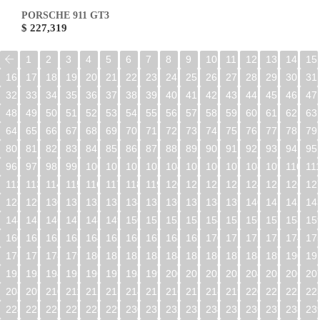
PORSCHE 911 GT3
$ 227,319
1
2
3
4
5
6
7
8
9
10
11
12
13
14
15
16
17
18
19
20
21
22
23
24
25
26
27
28
29
30
31
32
33
34
35
36
37
38
39
40
41
42
43
44
45
46
47
48
49
50
51
52
53
54
55
56
57
58
59
60
61
62
63
64
65
66
67
68
69
70
71
72
73
74
75
76
77
78
79
80
81
82
83
84
85
86
87
88
89
90
91
92
93
94
95
96
97
98
99
100
101
102
103
104
105
106
107
108
109
110
11
112
113
114
115
116
117
118
119
120
121
122
123
124
125
126
12
128
129
130
131
132
133
134
135
136
137
138
139
140
141
142
14
144
145
146
147
148
149
150
151
152
153
154
155
156
157
158
15
160
161
162
163
164
165
166
167
168
169
170
171
172
173
174
17
176
177
178
179
180
181
182
183
184
185
186
187
188
189
190
19
192
193
194
195
196
197
198
199
200
201
202
203
204
205
206
20
208
209
210
211
212
213
214
215
216
217
218
219
220
221
222
22
224
225
226
227
228
229
230
231
232
233
234
235
236
237
238
23