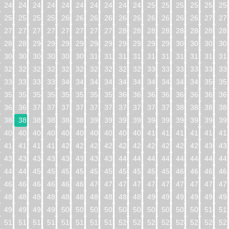
240
241
242
243
244
245
246
247
248
249
250
251
252
253
254
25
256
257
258
259
260
261
262
263
264
265
266
267
268
269
270
27
272
273
274
275
276
277
278
279
280
281
282
283
284
285
286
28
288
289
290
291
292
293
294
295
296
297
298
299
300
301
302
30
304
305
306
307
308
309
310
311
312
313
314
315
316
317
318
31
320
321
322
323
324
325
326
327
328
329
330
331
332
333
334
33
336
337
338
339
340
341
342
343
344
345
346
347
348
349
350
35
352
353
354
355
356
357
358
359
360
361
362
363
364
365
366
36
368
369
370
371
372
373
374
375
376
377
378
379
380
381
382
38
384
385
386
387
388
389
390
391
392
393
394
395
396
397
398
39
400
401
402
403
404
405
406
407
408
409
410
411
412
413
414
41
416
417
418
419
420
421
422
423
424
425
426
427
428
429
430
43
432
433
434
435
436
437
438
439
440
441
442
443
444
445
446
44
448
449
450
451
452
453
454
455
456
457
458
459
460
461
462
46
464
465
466
467
468
469
470
471
472
473
474
475
476
477
478
47
480
481
482
483
484
485
486
487
488
489
490
491
492
493
494
49
496
497
498
499
500
501
502
503
504
505
506
507
508
509
510
51
512
513
514
515
516
517
518
519
520
521
522
523
524
525
526
52