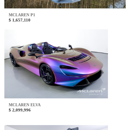
MCLAREN P1
$ 1,657,110
MCLAREN ELVA
$ 2,099,996