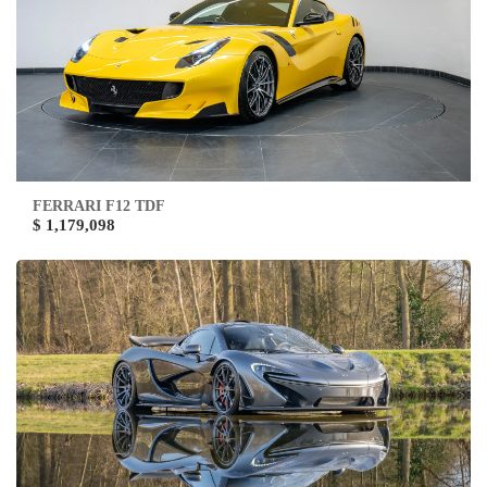
FERRARI F12 TDF
$ 1,179,098