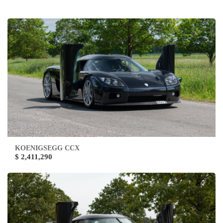
KOENIGSEGG CCX
$ 2,411,290