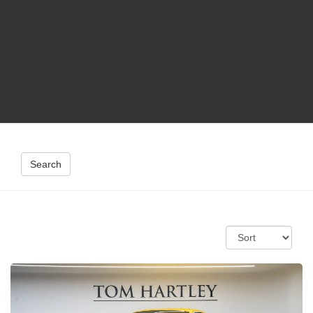
Search