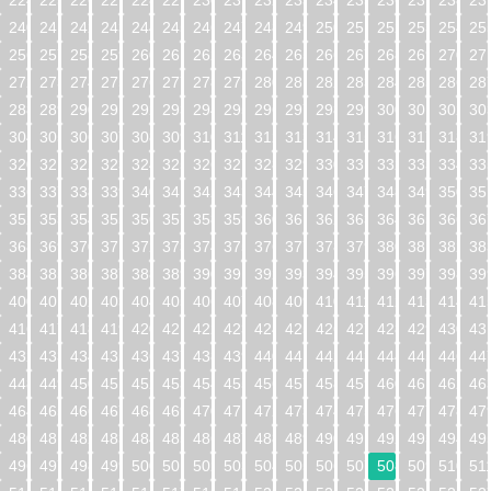
224
225
226
227
228
229
230
231
232
233
234
235
236
237
238
23
240
241
242
243
244
245
246
247
248
249
250
251
252
253
254
25
256
257
258
259
260
261
262
263
264
265
266
267
268
269
270
27
272
273
274
275
276
277
278
279
280
281
282
283
284
285
286
28
288
289
290
291
292
293
294
295
296
297
298
299
300
301
302
30
304
305
306
307
308
309
310
311
312
313
314
315
316
317
318
31
320
321
322
323
324
325
326
327
328
329
330
331
332
333
334
33
336
337
338
339
340
341
342
343
344
345
346
347
348
349
350
35
352
353
354
355
356
357
358
359
360
361
362
363
364
365
366
36
368
369
370
371
372
373
374
375
376
377
378
379
380
381
382
38
384
385
386
387
388
389
390
391
392
393
394
395
396
397
398
39
400
401
402
403
404
405
406
407
408
409
410
411
412
413
414
41
416
417
418
419
420
421
422
423
424
425
426
427
428
429
430
43
432
433
434
435
436
437
438
439
440
441
442
443
444
445
446
44
448
449
450
451
452
453
454
455
456
457
458
459
460
461
462
46
464
465
466
467
468
469
470
471
472
473
474
475
476
477
478
47
480
481
482
483
484
485
486
487
488
489
490
491
492
493
494
49
496
497
498
499
500
501
502
503
504
505
506
507
508
509
510
51