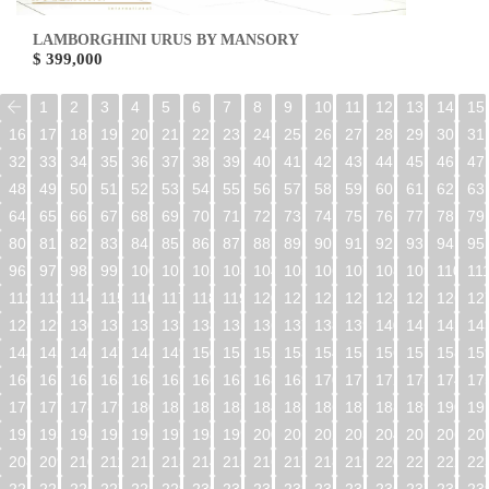
LAMBORGHINI URUS BY MANSORY
$ 399,000
1
2
3
4
5
6
7
8
9
10
11
12
13
14
15
16
17
18
19
20
21
22
23
24
25
26
27
28
29
30
31
32
33
34
35
36
37
38
39
40
41
42
43
44
45
46
47
48
49
50
51
52
53
54
55
56
57
58
59
60
61
62
63
64
65
66
67
68
69
70
71
72
73
74
75
76
77
78
79
80
81
82
83
84
85
86
87
88
89
90
91
92
93
94
95
96
97
98
99
100
101
102
103
104
105
106
107
108
109
110
11
112
113
114
115
116
117
118
119
120
121
122
123
124
125
126
12
128
129
130
131
132
133
134
135
136
137
138
139
140
141
142
14
144
145
146
147
148
149
150
151
152
153
154
155
156
157
158
15
160
161
162
163
164
165
166
167
168
169
170
171
172
173
174
17
176
177
178
179
180
181
182
183
184
185
186
187
188
189
190
19
192
193
194
195
196
197
198
199
200
201
202
203
204
205
206
20
208
209
210
211
212
213
214
215
216
217
218
219
220
221
222
22