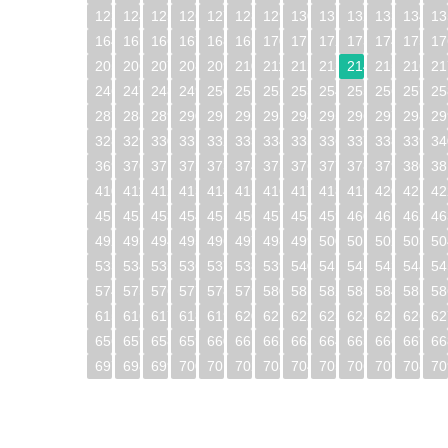
123
124
125
126
127
128
129
130
131
132
133
134
13
164
165
166
167
168
169
170
171
172
173
174
175
17
205
206
207
208
209
210
211
212
213
214
215
216
21
246
247
248
249
250
251
252
253
254
255
256
257
25
287
288
289
290
291
292
293
294
295
296
297
298
29
328
329
330
331
332
333
334
335
336
337
338
339
34
369
370
371
372
373
374
375
376
377
378
379
380
38
410
411
412
413
414
415
416
417
418
419
420
421
42
451
452
453
454
455
456
457
458
459
460
461
462
46
492
493
494
495
496
497
498
499
500
501
502
503
50
533
534
535
536
537
538
539
540
541
542
543
544
54
574
575
576
577
578
579
580
581
582
583
584
585
58
615
616
617
618
619
620
621
622
623
624
625
626
62
656
657
658
659
660
661
662
663
664
665
666
667
66
697
698
699
700
701
702
703
704
705
706
707
708
70