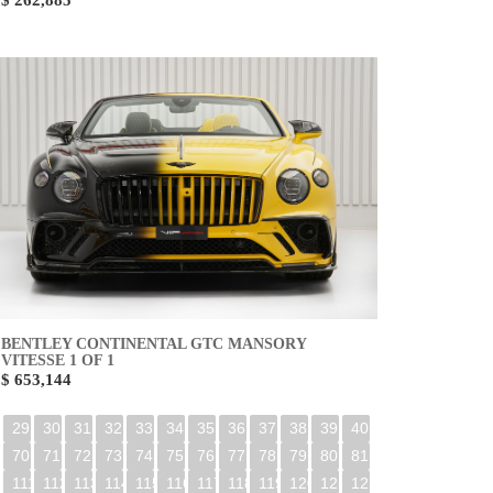
$ 262,885
BENTLEY CONTINENTAL GTC MANSORY
VITESSE 1 OF 1
$ 653,144
29
30
31
32
33
34
35
36
37
38
39
40
70
71
72
73
74
75
76
77
78
79
80
81
0
111
112
113
114
115
116
117
118
119
120
121
122