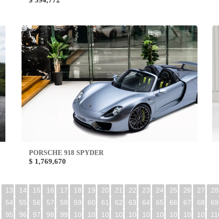
$ 394,772
PORSCHE 918 SPYDER
$ 1,769,670
13
14
15
16
17
18
19
20
21
22
23
24
25
26
27
28
54
55
56
57
58
59
60
61
62
63
64
65
66
67
68
69
95
96
97
98
99
100
101
102
103
104
105
106
107
108
109
11