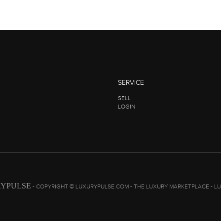
SERVICE
SELL
LOGIN
YPULSE
- COPYRIGHT © LUXURYPULSE.COM - THE LUXURY MARKETPLACE - L