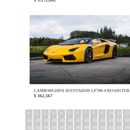
$ 5,172,882
LAMBORGHINI AVENTADOR LP700-4 ROADSTER
$ 362,567
1
2
3
4
5
6
7
8
9
10
11
12
41
42
43
44
45
46
47
48
49
50
51
52
53
82
83
84
85
86
87
88
89
90
91
92
93
94