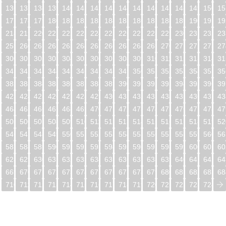
5
136
137
138
139
140
141
142
143
144
145
146
147
148
149
150
15
6
177
178
179
180
181
182
183
184
185
186
187
188
189
190
191
19
7
218
219
220
221
222
223
224
225
226
227
228
229
230
231
232
23
8
259
260
261
262
263
264
265
266
267
268
269
270
271
272
273
27
9
300
301
302
303
304
305
306
307
308
309
310
311
312
313
314
31
0
341
342
343
344
345
346
347
348
349
350
351
352
353
354
355
35
1
382
383
384
385
386
387
388
389
390
391
392
393
394
395
396
39
2
423
424
425
426
427
428
429
430
431
432
433
434
435
436
437
43
3
464
465
466
467
468
469
470
471
472
473
474
475
476
477
478
47
4
505
506
507
508
509
510
511
512
513
514
515
516
517
518
519
52
5
546
547
548
549
550
551
552
553
554
555
556
557
558
559
560
56
6
587
588
589
590
591
592
593
594
595
596
597
598
599
600
601
60
7
628
629
630
631
632
633
634
635
636
637
638
639
640
641
642
64
8
669
670
671
672
673
674
675
676
677
678
679
680
681
682
683
68
9
710
711
712
713
714
715
716
717
718
719
720
721
722
723
724