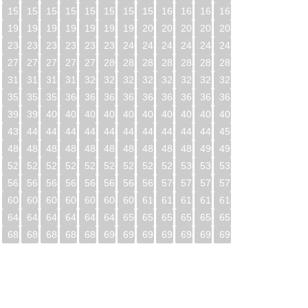
1
152
153
154
155
156
157
158
159
160
161
162
163
2
193
194
195
196
197
198
199
200
201
202
203
204
3
234
235
236
237
238
239
240
241
242
243
244
245
4
275
276
277
278
279
280
281
282
283
284
285
286
5
316
317
318
319
320
321
322
323
324
325
326
327
6
357
358
359
360
361
362
363
364
365
366
367
368
7
398
399
400
401
402
403
404
405
406
407
408
409
8
439
440
441
442
443
444
445
446
447
448
449
450
9
480
481
482
483
484
485
486
487
488
489
490
491
0
521
522
523
524
525
526
527
528
529
530
531
532
1
562
563
564
565
566
567
568
569
570
571
572
573
2
603
604
605
606
607
608
609
610
611
612
613
614
3
644
645
646
647
648
649
650
651
652
653
654
655
4
685
686
687
688
689
690
691
692
693
694
695
696