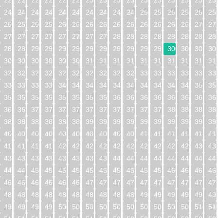
224
225
226
227
228
229
230
231
232
233
234
235
236
237
238
23
240
241
242
243
244
245
246
247
248
249
250
251
252
253
254
25
256
257
258
259
260
261
262
263
264
265
266
267
268
269
270
27
272
273
274
275
276
277
278
279
280
281
282
283
284
285
286
28
288
289
290
291
292
293
294
295
296
297
298
299
300
301
302
30
304
305
306
307
308
309
310
311
312
313
314
315
316
317
318
31
320
321
322
323
324
325
326
327
328
329
330
331
332
333
334
33
336
337
338
339
340
341
342
343
344
345
346
347
348
349
350
35
352
353
354
355
356
357
358
359
360
361
362
363
364
365
366
36
368
369
370
371
372
373
374
375
376
377
378
379
380
381
382
38
384
385
386
387
388
389
390
391
392
393
394
395
396
397
398
39
400
401
402
403
404
405
406
407
408
409
410
411
412
413
414
41
416
417
418
419
420
421
422
423
424
425
426
427
428
429
430
43
432
433
434
435
436
437
438
439
440
441
442
443
444
445
446
44
448
449
450
451
452
453
454
455
456
457
458
459
460
461
462
46
464
465
466
467
468
469
470
471
472
473
474
475
476
477
478
47
480
481
482
483
484
485
486
487
488
489
490
491
492
493
494
49
496
497
498
499
500
501
502
503
504
505
506
507
508
509
510
51