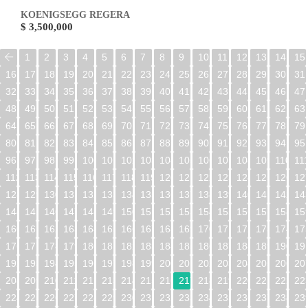
KOENIGSEGG REGERA
$ 3,500,000
1
2
3
4
5
6
7
8
9
10
11
12
13
14
15
16
17
18
19
20
21
22
23
24
25
26
27
28
29
30
31
32
33
34
35
36
37
38
39
40
41
42
43
44
45
46
47
48
49
50
51
52
53
54
55
56
57
58
59
60
61
62
63
64
65
66
67
68
69
70
71
72
73
74
75
76
77
78
79
80
81
82
83
84
85
86
87
88
89
90
91
92
93
94
95
96
97
98
99
100
101
102
103
104
105
106
107
108
109
110
11
112
113
114
115
116
117
118
119
120
121
122
123
124
125
126
12
128
129
130
131
132
133
134
135
136
137
138
139
140
141
142
14
144
145
146
147
148
149
150
151
152
153
154
155
156
157
158
15
160
161
162
163
164
165
166
167
168
169
170
171
172
173
174
17
176
177
178
179
180
181
182
183
184
185
186
187
188
189
190
19
192
193
194
195
196
197
198
199
200
201
202
203
204
205
206
20
208
209
210
211
212
213
214
215
216
217
218
219
220
221
222
22
224
225
226
227
228
229
230
231
232
233
234
235
236
237
238
23