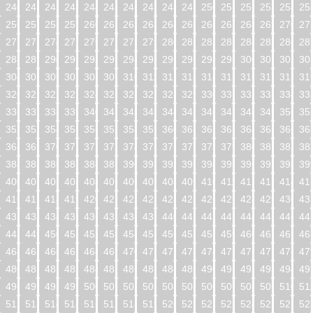
240
241
242
243
244
245
246
247
248
249
250
251
252
253
254
25
256
257
258
259
260
261
262
263
264
265
266
267
268
269
270
27
272
273
274
275
276
277
278
279
280
281
282
283
284
285
286
28
288
289
290
291
292
293
294
295
296
297
298
299
300
301
302
30
304
305
306
307
308
309
310
311
312
313
314
315
316
317
318
31
320
321
322
323
324
325
326
327
328
329
330
331
332
333
334
33
336
337
338
339
340
341
342
343
344
345
346
347
348
349
350
35
352
353
354
355
356
357
358
359
360
361
362
363
364
365
366
36
368
369
370
371
372
373
374
375
376
377
378
379
380
381
382
38
384
385
386
387
388
389
390
391
392
393
394
395
396
397
398
39
400
401
402
403
404
405
406
407
408
409
410
411
412
413
414
41
416
417
418
419
420
421
422
423
424
425
426
427
428
429
430
43
432
433
434
435
436
437
438
439
440
441
442
443
444
445
446
44
448
449
450
451
452
453
454
455
456
457
458
459
460
461
462
46
464
465
466
467
468
469
470
471
472
473
474
475
476
477
478
47
480
481
482
483
484
485
486
487
488
489
490
491
492
493
494
49
496
497
498
499
500
501
502
503
504
505
506
507
508
509
510
51
512
513
514
515
516
517
518
519
520
521
522
523
524
525
526
52