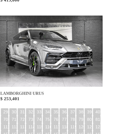
$ 415,000
LAMBORGHINI URUS
$ 253,401
29
30
31
32
33
34
35
36
37
38
39
40
70
71
72
73
74
75
76
77
78
79
80
81
0
111
112
113
114
115
116
117
118
119
120
121
122