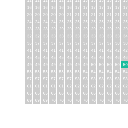
123
124
125
126
127
128
129
130
131
132
133
134
13
164
165
166
167
168
169
170
171
172
173
174
175
17
205
206
207
208
209
210
211
212
213
214
215
216
21
246
247
248
249
250
251
252
253
254
255
256
257
25
287
288
289
290
291
292
293
294
295
296
297
298
29
328
329
330
331
332
333
334
335
336
337
338
339
34
369
370
371
372
373
374
375
376
377
378
379
380
38
410
411
412
413
414
415
416
417
418
419
420
421
42
451
452
453
454
455
456
457
458
459
460
461
462
46
492
493
494
495
496
497
498
499
500
501
502
503
50
533
534
535
536
537
538
539
540
541
542
543
544
54
574
575
576
577
578
579
580
581
582
583
584
585
58
615
616
617
618
619
620
621
622
623
624
625
626
62
656
657
658
659
660
661
662
663
664
665
666
667
66
697
698
699
700
701
702
703
704
705
706
707
708
70