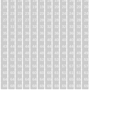
1
152
153
154
155
156
157
158
159
160
161
162
163
2
193
194
195
196
197
198
199
200
201
202
203
204
3
234
235
236
237
238
239
240
241
242
243
244
245
4
275
276
277
278
279
280
281
282
283
284
285
286
5
316
317
318
319
320
321
322
323
324
325
326
327
6
357
358
359
360
361
362
363
364
365
366
367
368
7
398
399
400
401
402
403
404
405
406
407
408
409
8
439
440
441
442
443
444
445
446
447
448
449
450
9
480
481
482
483
484
485
486
487
488
489
490
491
0
521
522
523
524
525
526
527
528
529
530
531
532
1
562
563
564
565
566
567
568
569
570
571
572
573
2
603
604
605
606
607
608
609
610
611
612
613
614
3
644
645
646
647
648
649
650
651
652
653
654
655
4
685
686
687
688
689
690
691
692
693
694
695
696