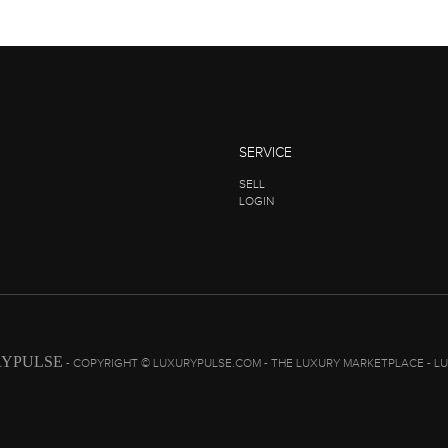
SERVICE
SELL
LOGIN
YPULSE
- COPYRIGHT © LUXURYPULSE.COM - THE LUXURY MARKETPLACE - L