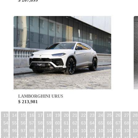
$ 207,899
LAMBORGHINI URUS
$ 213,981
13
14
15
16
17
18
19
20
21
22
23
24
25
26
27
28
54
55
56
57
58
59
60
61
62
63
64
65
66
67
68
69
95
96
97
98
99
100
101
102
103
104
105
106
107
108
109
11