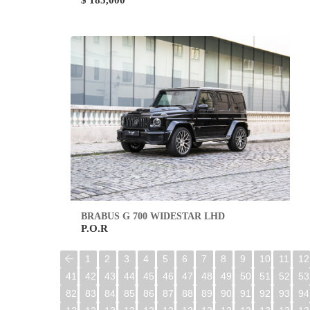
$ 185,000
BRABUS G 700 WIDESTAR LHD
P.O.R
1
2
3
4
5
6
7
8
9
10
11
12
41
42
43
44
45
46
47
48
49
50
51
52
53
82
83
84
85
86
87
88
89
90
91
92
93
94