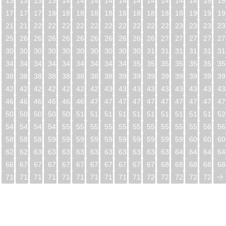
5
136
137
138
139
140
141
142
143
144
145
146
147
148
149
150
15
6
177
178
179
180
181
182
183
184
185
186
187
188
189
190
191
19
7
218
219
220
221
222
223
224
225
226
227
228
229
230
231
232
23
8
259
260
261
262
263
264
265
266
267
268
269
270
271
272
273
27
9
300
301
302
303
304
305
306
307
308
309
310
311
312
313
314
31
0
341
342
343
344
345
346
347
348
349
350
351
352
353
354
355
35
1
382
383
384
385
386
387
388
389
390
391
392
393
394
395
396
39
2
423
424
425
426
427
428
429
430
431
432
433
434
435
436
437
43
3
464
465
466
467
468
469
470
471
472
473
474
475
476
477
478
47
4
505
506
507
508
509
510
511
512
513
514
515
516
517
518
519
52
5
546
547
548
549
550
551
552
553
554
555
556
557
558
559
560
56
6
587
588
589
590
591
592
593
594
595
596
597
598
599
600
601
60
7
628
629
630
631
632
633
634
635
636
637
638
639
640
641
642
64
8
669
670
671
672
673
674
675
676
677
678
679
680
681
682
683
68
9
710
711
712
713
714
715
716
717
718
719
720
721
722
723
724