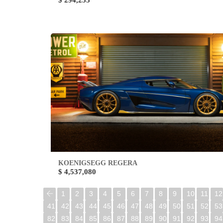
$ 294,255
KOENIGSEGG REGERA
$ 4,537,080
1
2
3
4
5
6
7
8
9
10
11
12
41
42
43
44
45
46
47
48
49
50
51
52
53
82
83
84
85
86
87
88
89
90
91
92
93
94