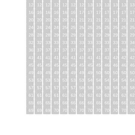
123
124
125
126
127
128
129
130
131
132
133
134
13
164
165
166
167
168
169
170
171
172
173
174
175
17
205
206
207
208
209
210
211
212
213
214
215
216
21
246
247
248
249
250
251
252
253
254
255
256
257
25
287
288
289
290
291
292
293
294
295
296
297
298
29
328
329
330
331
332
333
334
335
336
337
338
339
34
369
370
371
372
373
374
375
376
377
378
379
380
38
410
411
412
413
414
415
416
417
418
419
420
421
42
451
452
453
454
455
456
457
458
459
460
461
462
46
492
493
494
495
496
497
498
499
500
501
502
503
50
533
534
535
536
537
538
539
540
541
542
543
544
54
574
575
576
577
578
579
580
581
582
583
584
585
58
615
616
617
618
619
620
621
622
623
624
625
626
62
656
657
658
659
660
661
662
663
664
665
666
667
66
697
698
699
700
701
702
703
704
705
706
707
708
70