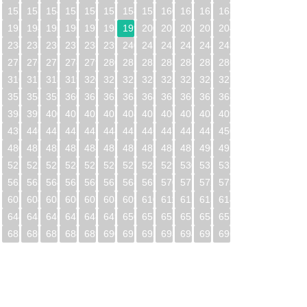
1
152
153
154
155
156
157
158
159
160
161
162
163
2
193
194
195
196
197
198
199
200
201
202
203
204
3
234
235
236
237
238
239
240
241
242
243
244
245
4
275
276
277
278
279
280
281
282
283
284
285
286
5
316
317
318
319
320
321
322
323
324
325
326
327
6
357
358
359
360
361
362
363
364
365
366
367
368
7
398
399
400
401
402
403
404
405
406
407
408
409
8
439
440
441
442
443
444
445
446
447
448
449
450
9
480
481
482
483
484
485
486
487
488
489
490
491
0
521
522
523
524
525
526
527
528
529
530
531
532
1
562
563
564
565
566
567
568
569
570
571
572
573
2
603
604
605
606
607
608
609
610
611
612
613
614
3
644
645
646
647
648
649
650
651
652
653
654
655
4
685
686
687
688
689
690
691
692
693
694
695
696