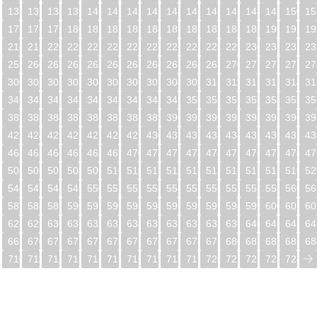
5
136
137
138
139
140
141
142
143
144
145
146
147
148
149
150
15
6
177
178
179
180
181
182
183
184
185
186
187
188
189
190
191
19
7
218
219
220
221
222
223
224
225
226
227
228
229
230
231
232
23
8
259
260
261
262
263
264
265
266
267
268
269
270
271
272
273
27
9
300
301
302
303
304
305
306
307
308
309
310
311
312
313
314
31
0
341
342
343
344
345
346
347
348
349
350
351
352
353
354
355
35
1
382
383
384
385
386
387
388
389
390
391
392
393
394
395
396
39
2
423
424
425
426
427
428
429
430
431
432
433
434
435
436
437
43
3
464
465
466
467
468
469
470
471
472
473
474
475
476
477
478
47
4
505
506
507
508
509
510
511
512
513
514
515
516
517
518
519
52
5
546
547
548
549
550
551
552
553
554
555
556
557
558
559
560
56
6
587
588
589
590
591
592
593
594
595
596
597
598
599
600
601
60
7
628
629
630
631
632
633
634
635
636
637
638
639
640
641
642
64
8
669
670
671
672
673
674
675
676
677
678
679
680
681
682
683
68
9
710
711
712
713
714
715
716
717
718
719
720
721
722
723
724