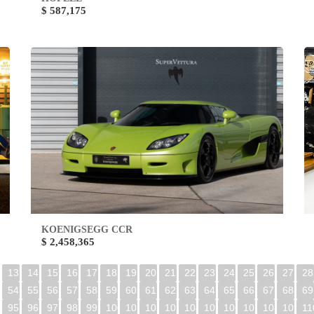
$ 587,175
KOENIGSEGG CCR
$ 2,458,365
13
14
15
16
17
18
19
20
21
22
23
24
25
26
27
28
54
55
56
57
58
59
60
61
62
63
64
65
66
67
68
69
95
96
97
98
99
100
101
102
103
104
105
106
107
108
109
11