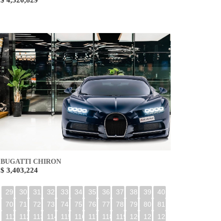
$ 4,520,829
BUGATTI CHIRON
$ 3,403,224
29
30
31
32
33
34
35
36
37
38
39
40
70
71
72
73
74
75
76
77
78
79
80
81
0
111
112
113
114
115
116
117
118
119
120
121
122