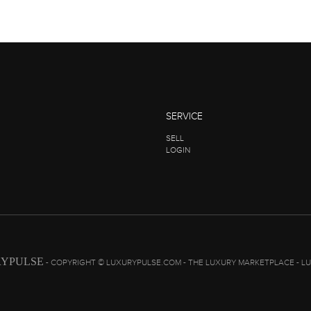
SERVICE
SELL
LOGIN
YPULSE
- COPYRIGHT © LUXURYPULSE.COM - THE LUXURY MARKETPLACE - L