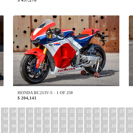
$ 457,278
HONDA RC213V-S - 1 OF 250
$ 204,141
13
14
15
16
17
18
19
20
21
22
23
24
25
26
27
28
54
55
56
57
58
59
60
61
62
63
64
65
66
67
68
69
95
96
97
98
99
100
101
102
103
104
105
106
107
108
109
11