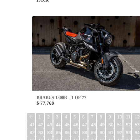
P.O.R
BRABUS 1300R - 1 OF 77
$ 77,768
1
2
3
4
5
6
7
8
9
10
11
12
41
42
43
44
45
46
47
48
49
50
51
52
53
82
83
84
85
86
87
88
89
90
91
92
93
94