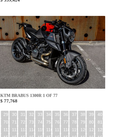
$ 339,424
KTM BRABUS 1300R 1 OF 77
$ 77,768
29
30
31
32
33
34
35
36
37
38
39
40
70
71
72
73
74
75
76
77
78
79
80
81
0
111
112
113
114
115
116
117
118
119
120
121
122