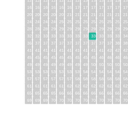
123
124
125
126
127
128
129
130
131
132
133
134
13
164
165
166
167
168
169
170
171
172
173
174
175
17
205
206
207
208
209
210
211
212
213
214
215
216
21
246
247
248
249
250
251
252
253
254
255
256
257
25
287
288
289
290
291
292
293
294
295
296
297
298
29
328
329
330
331
332
333
334
335
336
337
338
339
34
369
370
371
372
373
374
375
376
377
378
379
380
38
410
411
412
413
414
415
416
417
418
419
420
421
42
451
452
453
454
455
456
457
458
459
460
461
462
46
492
493
494
495
496
497
498
499
500
501
502
503
50
533
534
535
536
537
538
539
540
541
542
543
544
54
574
575
576
577
578
579
580
581
582
583
584
585
58
615
616
617
618
619
620
621
622
623
624
625
626
62
656
657
658
659
660
661
662
663
664
665
666
667
66
697
698
699
700
701
702
703
704
705
706
707
708
70