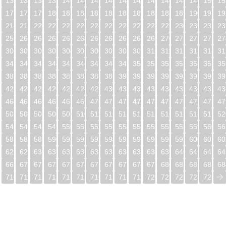
5
136
137
138
139
140
141
142
143
144
145
146
147
148
149
150
15
6
177
178
179
180
181
182
183
184
185
186
187
188
189
190
191
19
7
218
219
220
221
222
223
224
225
226
227
228
229
230
231
232
23
8
259
260
261
262
263
264
265
266
267
268
269
270
271
272
273
27
9
300
301
302
303
304
305
306
307
308
309
310
311
312
313
314
31
0
341
342
343
344
345
346
347
348
349
350
351
352
353
354
355
35
1
382
383
384
385
386
387
388
389
390
391
392
393
394
395
396
39
2
423
424
425
426
427
428
429
430
431
432
433
434
435
436
437
43
3
464
465
466
467
468
469
470
471
472
473
474
475
476
477
478
47
4
505
506
507
508
509
510
511
512
513
514
515
516
517
518
519
52
5
546
547
548
549
550
551
552
553
554
555
556
557
558
559
560
56
6
587
588
589
590
591
592
593
594
595
596
597
598
599
600
601
60
7
628
629
630
631
632
633
634
635
636
637
638
639
640
641
642
64
8
669
670
671
672
673
674
675
676
677
678
679
680
681
682
683
68
9
710
711
712
713
714
715
716
717
718
719
720
721
722
723
724