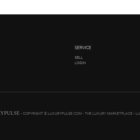
SERVICE
SELL
LOGIN
YPULSE
- COPYRIGHT © LUXURYPULSE.COM - THE LUXURY MARKETPLACE - L