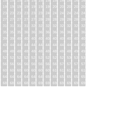
1
152
153
154
155
156
157
158
159
160
161
162
163
2
193
194
195
196
197
198
199
200
201
202
203
204
3
234
235
236
237
238
239
240
241
242
243
244
245
4
275
276
277
278
279
280
281
282
283
284
285
286
5
316
317
318
319
320
321
322
323
324
325
326
327
6
357
358
359
360
361
362
363
364
365
366
367
368
7
398
399
400
401
402
403
404
405
406
407
408
409
8
439
440
441
442
443
444
445
446
447
448
449
450
9
480
481
482
483
484
485
486
487
488
489
490
491
0
521
522
523
524
525
526
527
528
529
530
531
532
1
562
563
564
565
566
567
568
569
570
571
572
573
2
603
604
605
606
607
608
609
610
611
612
613
614
3
644
645
646
647
648
649
650
651
652
653
654
655
4
685
686
687
688
689
690
691
692
693
694
695
696