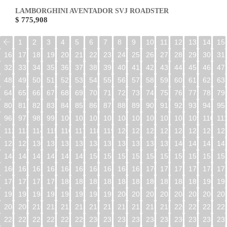
LAMBORGHINI AVENTADOR SVJ ROADSTER
$ 775,908
1
2
3
4
5
6
7
8
9
10
11
12
13
14
15
16
17
18
19
20
21
22
23
24
25
26
27
28
29
30
31
32
33
34
35
36
37
38
39
40
41
42
43
44
45
46
47
48
49
50
51
52
53
54
55
56
57
58
59
60
61
62
63
64
65
66
67
68
69
70
71
72
73
74
75
76
77
78
79
80
81
82
83
84
85
86
87
88
89
90
91
92
93
94
95
96
97
98
99
100
101
102
103
104
105
106
107
108
109
110
11
112
113
114
115
116
117
118
119
120
121
122
123
124
125
126
12
128
129
130
131
132
133
134
135
136
137
138
139
140
141
142
14
144
145
146
147
148
149
150
151
152
153
154
155
156
157
158
15
160
161
162
163
164
165
166
167
168
169
170
171
172
173
174
17
176
177
178
179
180
181
182
183
184
185
186
187
188
189
190
19
192
193
194
195
196
197
198
199
200
201
202
203
204
205
206
20
208
209
210
211
212
213
214
215
216
217
218
219
220
221
222
22
224
225
226
227
228
229
230
231
232
233
234
235
236
237
238
23