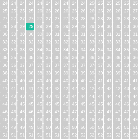
240
241
242
243
244
245
246
247
248
249
250
251
252
253
254
25
256
257
258
259
260
261
262
263
264
265
266
267
268
269
270
27
272
273
274
275
276
277
278
279
280
281
282
283
284
285
286
28
288
289
290
291
292
293
294
295
296
297
298
299
300
301
302
30
304
305
306
307
308
309
310
311
312
313
314
315
316
317
318
31
320
321
322
323
324
325
326
327
328
329
330
331
332
333
334
33
336
337
338
339
340
341
342
343
344
345
346
347
348
349
350
35
352
353
354
355
356
357
358
359
360
361
362
363
364
365
366
36
368
369
370
371
372
373
374
375
376
377
378
379
380
381
382
38
384
385
386
387
388
389
390
391
392
393
394
395
396
397
398
39
400
401
402
403
404
405
406
407
408
409
410
411
412
413
414
41
416
417
418
419
420
421
422
423
424
425
426
427
428
429
430
43
432
433
434
435
436
437
438
439
440
441
442
443
444
445
446
44
448
449
450
451
452
453
454
455
456
457
458
459
460
461
462
46
464
465
466
467
468
469
470
471
472
473
474
475
476
477
478
47
480
481
482
483
484
485
486
487
488
489
490
491
492
493
494
49
496
497
498
499
500
501
502
503
504
505
506
507
508
509
510
51
512
513
514
515
516
517
518
519
520
521
522
523
524
525
526
52