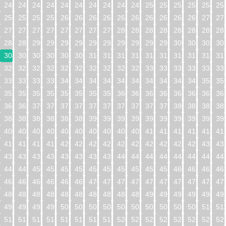
240
241
242
243
244
245
246
247
248
249
250
251
252
253
254
25
256
257
258
259
260
261
262
263
264
265
266
267
268
269
270
27
272
273
274
275
276
277
278
279
280
281
282
283
284
285
286
28
288
289
290
291
292
293
294
295
296
297
298
299
300
301
302
30
304
305
306
307
308
309
310
311
312
313
314
315
316
317
318
31
320
321
322
323
324
325
326
327
328
329
330
331
332
333
334
33
336
337
338
339
340
341
342
343
344
345
346
347
348
349
350
35
352
353
354
355
356
357
358
359
360
361
362
363
364
365
366
36
368
369
370
371
372
373
374
375
376
377
378
379
380
381
382
38
384
385
386
387
388
389
390
391
392
393
394
395
396
397
398
39
400
401
402
403
404
405
406
407
408
409
410
411
412
413
414
41
416
417
418
419
420
421
422
423
424
425
426
427
428
429
430
43
432
433
434
435
436
437
438
439
440
441
442
443
444
445
446
44
448
449
450
451
452
453
454
455
456
457
458
459
460
461
462
46
464
465
466
467
468
469
470
471
472
473
474
475
476
477
478
47
480
481
482
483
484
485
486
487
488
489
490
491
492
493
494
49
496
497
498
499
500
501
502
503
504
505
506
507
508
509
510
51
512
513
514
515
516
517
518
519
520
521
522
523
524
525
526
52