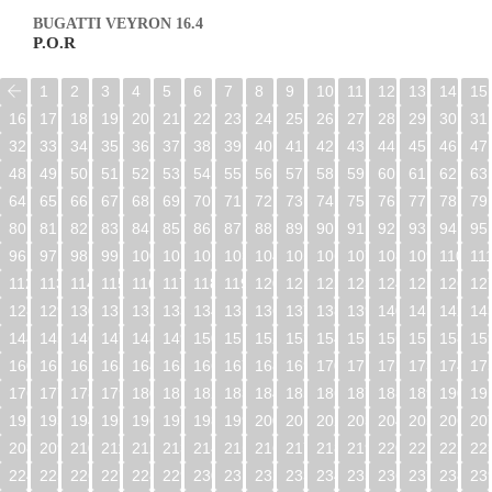
BUGATTI VEYRON 16.4
P.O.R
1
2
3
4
5
6
7
8
9
10
11
12
13
14
15
16
17
18
19
20
21
22
23
24
25
26
27
28
29
30
31
32
33
34
35
36
37
38
39
40
41
42
43
44
45
46
47
48
49
50
51
52
53
54
55
56
57
58
59
60
61
62
63
64
65
66
67
68
69
70
71
72
73
74
75
76
77
78
79
80
81
82
83
84
85
86
87
88
89
90
91
92
93
94
95
96
97
98
99
100
101
102
103
104
105
106
107
108
109
110
11
112
113
114
115
116
117
118
119
120
121
122
123
124
125
126
12
128
129
130
131
132
133
134
135
136
137
138
139
140
141
142
14
144
145
146
147
148
149
150
151
152
153
154
155
156
157
158
15
160
161
162
163
164
165
166
167
168
169
170
171
172
173
174
17
176
177
178
179
180
181
182
183
184
185
186
187
188
189
190
19
192
193
194
195
196
197
198
199
200
201
202
203
204
205
206
20
208
209
210
211
212
213
214
215
216
217
218
219
220
221
222
22
224
225
226
227
228
229
230
231
232
233
234
235
236
237
238
23