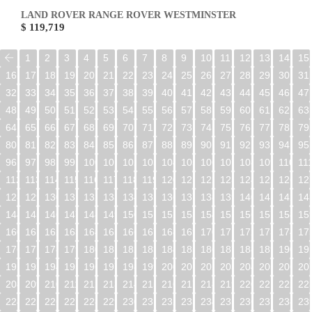
LAND ROVER RANGE ROVER WESTMINSTER
$ 119,719
1
2
3
4
5
6
7
8
9
10
11
12
13
14
15
16
17
18
19
20
21
22
23
24
25
26
27
28
29
30
31
32
33
34
35
36
37
38
39
40
41
42
43
44
45
46
47
48
49
50
51
52
53
54
55
56
57
58
59
60
61
62
63
64
65
66
67
68
69
70
71
72
73
74
75
76
77
78
79
80
81
82
83
84
85
86
87
88
89
90
91
92
93
94
95
96
97
98
99
100
101
102
103
104
105
106
107
108
109
110
11
112
113
114
115
116
117
118
119
120
121
122
123
124
125
126
12
128
129
130
131
132
133
134
135
136
137
138
139
140
141
142
14
144
145
146
147
148
149
150
151
152
153
154
155
156
157
158
15
160
161
162
163
164
165
166
167
168
169
170
171
172
173
174
17
176
177
178
179
180
181
182
183
184
185
186
187
188
189
190
19
192
193
194
195
196
197
198
199
200
201
202
203
204
205
206
20
208
209
210
211
212
213
214
215
216
217
218
219
220
221
222
22
224
225
226
227
228
229
230
231
232
233
234
235
236
237
238
23