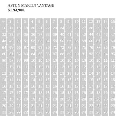
ASTON MARTIN VANTAGE
$ 194,900
1
2
3
4
5
6
7
8
9
10
11
12
13
14
15
16
17
18
19
20
21
22
23
24
25
26
27
28
29
30
31
32
33
34
35
36
37
38
39
40
41
42
43
44
45
46
47
48
49
50
51
52
53
54
55
56
57
58
59
60
61
62
63
64
65
66
67
68
69
70
71
72
73
74
75
76
77
78
79
80
81
82
83
84
85
86
87
88
89
90
91
92
93
94
95
96
97
98
99
100
101
102
103
104
105
106
107
108
109
110
11
112
113
114
115
116
117
118
119
120
121
122
123
124
125
126
12
128
129
130
131
132
133
134
135
136
137
138
139
140
141
142
14
144
145
146
147
148
149
150
151
152
153
154
155
156
157
158
15
160
161
162
163
164
165
166
167
168
169
170
171
172
173
174
17
176
177
178
179
180
181
182
183
184
185
186
187
188
189
190
19
192
193
194
195
196
197
198
199
200
201
202
203
204
205
206
20
208
209
210
211
212
213
214
215
216
217
218
219
220
221
222
22
224
225
226
227
228
229
230
231
232
233
234
235
236
237
238
23