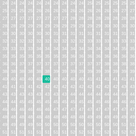
240
241
242
243
244
245
246
247
248
249
250
251
252
253
254
25
256
257
258
259
260
261
262
263
264
265
266
267
268
269
270
27
272
273
274
275
276
277
278
279
280
281
282
283
284
285
286
28
288
289
290
291
292
293
294
295
296
297
298
299
300
301
302
30
304
305
306
307
308
309
310
311
312
313
314
315
316
317
318
31
320
321
322
323
324
325
326
327
328
329
330
331
332
333
334
33
336
337
338
339
340
341
342
343
344
345
346
347
348
349
350
35
352
353
354
355
356
357
358
359
360
361
362
363
364
365
366
36
368
369
370
371
372
373
374
375
376
377
378
379
380
381
382
38
384
385
386
387
388
389
390
391
392
393
394
395
396
397
398
39
400
401
402
403
404
405
406
407
408
409
410
411
412
413
414
41
416
417
418
419
420
421
422
423
424
425
426
427
428
429
430
43
432
433
434
435
436
437
438
439
440
441
442
443
444
445
446
44
448
449
450
451
452
453
454
455
456
457
458
459
460
461
462
46
464
465
466
467
468
469
470
471
472
473
474
475
476
477
478
47
480
481
482
483
484
485
486
487
488
489
490
491
492
493
494
49
496
497
498
499
500
501
502
503
504
505
506
507
508
509
510
51
512
513
514
515
516
517
518
519
520
521
522
523
524
525
526
52