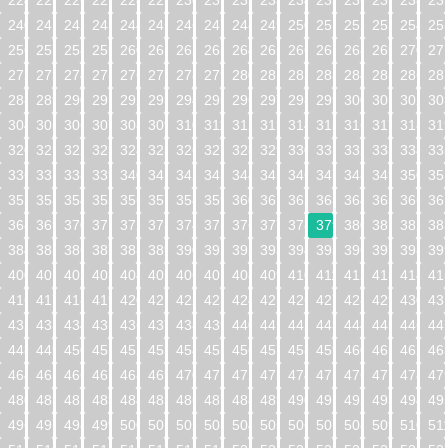
224
225
226
227
228
229
230
231
232
233
234
235
236
237
238
23
240
241
242
243
244
245
246
247
248
249
250
251
252
253
254
25
256
257
258
259
260
261
262
263
264
265
266
267
268
269
270
27
272
273
274
275
276
277
278
279
280
281
282
283
284
285
286
28
288
289
290
291
292
293
294
295
296
297
298
299
300
301
302
30
304
305
306
307
308
309
310
311
312
313
314
315
316
317
318
31
320
321
322
323
324
325
326
327
328
329
330
331
332
333
334
33
336
337
338
339
340
341
342
343
344
345
346
347
348
349
350
35
352
353
354
355
356
357
358
359
360
361
362
363
364
365
366
36
368
369
370
371
372
373
374
375
376
377
378
379
380
381
382
38
384
385
386
387
388
389
390
391
392
393
394
395
396
397
398
39
400
401
402
403
404
405
406
407
408
409
410
411
412
413
414
41
416
417
418
419
420
421
422
423
424
425
426
427
428
429
430
43
432
433
434
435
436
437
438
439
440
441
442
443
444
445
446
44
448
449
450
451
452
453
454
455
456
457
458
459
460
461
462
46
464
465
466
467
468
469
470
471
472
473
474
475
476
477
478
47
480
481
482
483
484
485
486
487
488
489
490
491
492
493
494
49
496
497
498
499
500
501
502
503
504
505
506
507
508
509
510
51