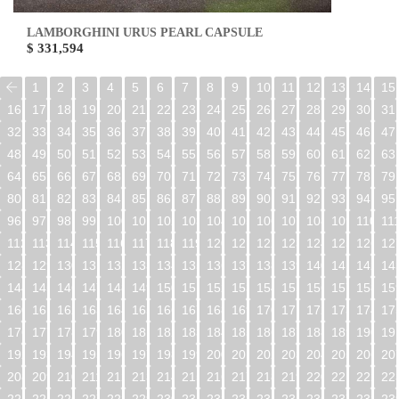
LAMBORGHINI URUS PEARL CAPSULE
$ 331,594
1
2
3
4
5
6
7
8
9
10
11
12
13
14
15
16
17
18
19
20
21
22
23
24
25
26
27
28
29
30
31
32
33
34
35
36
37
38
39
40
41
42
43
44
45
46
47
48
49
50
51
52
53
54
55
56
57
58
59
60
61
62
63
64
65
66
67
68
69
70
71
72
73
74
75
76
77
78
79
80
81
82
83
84
85
86
87
88
89
90
91
92
93
94
95
96
97
98
99
100
101
102
103
104
105
106
107
108
109
110
11
112
113
114
115
116
117
118
119
120
121
122
123
124
125
126
12
128
129
130
131
132
133
134
135
136
137
138
139
140
141
142
14
144
145
146
147
148
149
150
151
152
153
154
155
156
157
158
15
160
161
162
163
164
165
166
167
168
169
170
171
172
173
174
17
176
177
178
179
180
181
182
183
184
185
186
187
188
189
190
19
192
193
194
195
196
197
198
199
200
201
202
203
204
205
206
20
208
209
210
211
212
213
214
215
216
217
218
219
220
221
222
22