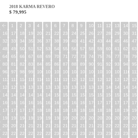
2018 KARMA REVERO
$ 79,995
1
2
3
4
5
6
7
8
9
10
11
12
13
14
15
16
17
18
19
20
21
22
23
24
25
26
27
28
29
30
31
32
33
34
35
36
37
38
39
40
41
42
43
44
45
46
47
48
49
50
51
52
53
54
55
56
57
58
59
60
61
62
63
64
65
66
67
68
69
70
71
72
73
74
75
76
77
78
79
80
81
82
83
84
85
86
87
88
89
90
91
92
93
94
95
96
97
98
99
100
101
102
103
104
105
106
107
108
109
110
11
112
113
114
115
116
117
118
119
120
121
122
123
124
125
126
12
128
129
130
131
132
133
134
135
136
137
138
139
140
141
142
14
144
145
146
147
148
149
150
151
152
153
154
155
156
157
158
15
160
161
162
163
164
165
166
167
168
169
170
171
172
173
174
17
176
177
178
179
180
181
182
183
184
185
186
187
188
189
190
19
192
193
194
195
196
197
198
199
200
201
202
203
204
205
206
20
208
209
210
211
212
213
214
215
216
217
218
219
220
221
222
22
224
225
226
227
228
229
230
231
232
233
234
235
236
237
238
23