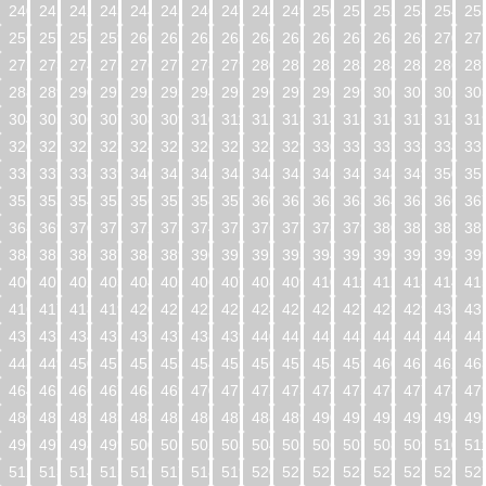
240
241
242
243
244
245
246
247
248
249
250
251
252
253
254
25
256
257
258
259
260
261
262
263
264
265
266
267
268
269
270
27
272
273
274
275
276
277
278
279
280
281
282
283
284
285
286
28
288
289
290
291
292
293
294
295
296
297
298
299
300
301
302
30
304
305
306
307
308
309
310
311
312
313
314
315
316
317
318
31
320
321
322
323
324
325
326
327
328
329
330
331
332
333
334
33
336
337
338
339
340
341
342
343
344
345
346
347
348
349
350
35
352
353
354
355
356
357
358
359
360
361
362
363
364
365
366
36
368
369
370
371
372
373
374
375
376
377
378
379
380
381
382
38
384
385
386
387
388
389
390
391
392
393
394
395
396
397
398
39
400
401
402
403
404
405
406
407
408
409
410
411
412
413
414
41
416
417
418
419
420
421
422
423
424
425
426
427
428
429
430
43
432
433
434
435
436
437
438
439
440
441
442
443
444
445
446
44
448
449
450
451
452
453
454
455
456
457
458
459
460
461
462
46
464
465
466
467
468
469
470
471
472
473
474
475
476
477
478
47
480
481
482
483
484
485
486
487
488
489
490
491
492
493
494
49
496
497
498
499
500
501
502
503
504
505
506
507
508
509
510
51
512
513
514
515
516
517
518
519
520
521
522
523
524
525
526
52