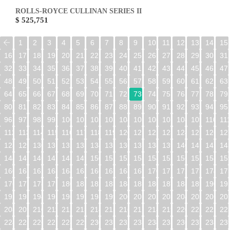
ROLLS-ROYCE CULLINAN SERIES II
$ 525,751
1
2
3
4
5
6
7
8
9
10
11
12
13
14
15
16
17
18
19
20
21
22
23
24
25
26
27
28
29
30
31
32
33
34
35
36
37
38
39
40
41
42
43
44
45
46
47
48
49
50
51
52
53
54
55
56
57
58
59
60
61
62
63
64
65
66
67
68
69
70
71
72
73
74
75
76
77
78
79
80
81
82
83
84
85
86
87
88
89
90
91
92
93
94
95
96
97
98
99
100
101
102
103
104
105
106
107
108
109
110
11
112
113
114
115
116
117
118
119
120
121
122
123
124
125
126
12
128
129
130
131
132
133
134
135
136
137
138
139
140
141
142
14
144
145
146
147
148
149
150
151
152
153
154
155
156
157
158
15
160
161
162
163
164
165
166
167
168
169
170
171
172
173
174
17
176
177
178
179
180
181
182
183
184
185
186
187
188
189
190
19
192
193
194
195
196
197
198
199
200
201
202
203
204
205
206
20
208
209
210
211
212
213
214
215
216
217
218
219
220
221
222
22
224
225
226
227
228
229
230
231
232
233
234
235
236
237
238
23