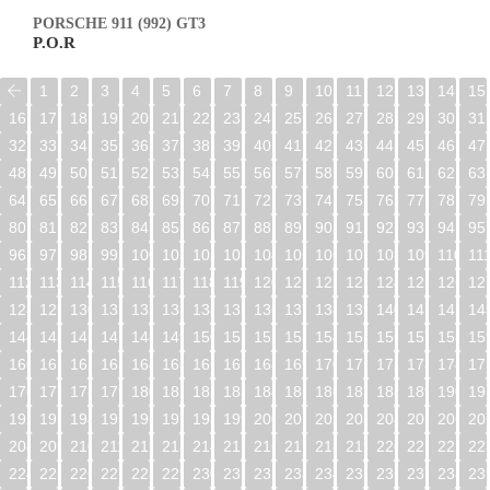
PORSCHE 911 (992) GT3
P.O.R
1
2
3
4
5
6
7
8
9
10
11
12
13
14
15
16
17
18
19
20
21
22
23
24
25
26
27
28
29
30
31
32
33
34
35
36
37
38
39
40
41
42
43
44
45
46
47
48
49
50
51
52
53
54
55
56
57
58
59
60
61
62
63
64
65
66
67
68
69
70
71
72
73
74
75
76
77
78
79
80
81
82
83
84
85
86
87
88
89
90
91
92
93
94
95
96
97
98
99
100
101
102
103
104
105
106
107
108
109
110
11
112
113
114
115
116
117
118
119
120
121
122
123
124
125
126
12
128
129
130
131
132
133
134
135
136
137
138
139
140
141
142
14
144
145
146
147
148
149
150
151
152
153
154
155
156
157
158
15
160
161
162
163
164
165
166
167
168
169
170
171
172
173
174
17
176
177
178
179
180
181
182
183
184
185
186
187
188
189
190
19
192
193
194
195
196
197
198
199
200
201
202
203
204
205
206
20
208
209
210
211
212
213
214
215
216
217
218
219
220
221
222
22
224
225
226
227
228
229
230
231
232
233
234
235
236
237
238
23