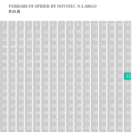
FERRARI F8 SPIDER BY NOVITEC N-LARGO
P.O.R
1
2
3
4
5
6
7
8
9
10
11
12
13
14
15
16
17
18
19
20
21
22
23
24
25
26
27
28
29
30
31
32
33
34
35
36
37
38
39
40
41
42
43
44
45
46
47
48
49
50
51
52
53
54
55
56
57
58
59
60
61
62
63
64
65
66
67
68
69
70
71
72
73
74
75
76
77
78
79
80
81
82
83
84
85
86
87
88
89
90
91
92
93
94
95
96
97
98
99
100
101
102
103
104
105
106
107
108
109
110
11
112
113
114
115
116
117
118
119
120
121
122
123
124
125
126
12
128
129
130
131
132
133
134
135
136
137
138
139
140
141
142
14
144
145
146
147
148
149
150
151
152
153
154
155
156
157
158
15
160
161
162
163
164
165
166
167
168
169
170
171
172
173
174
17
176
177
178
179
180
181
182
183
184
185
186
187
188
189
190
19
192
193
194
195
196
197
198
199
200
201
202
203
204
205
206
20
208
209
210
211
212
213
214
215
216
217
218
219
220
221
222
22
224
225
226
227
228
229
230
231
232
233
234
235
236
237
238
23