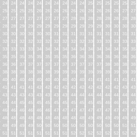
240
241
242
243
244
245
246
247
248
249
250
251
252
253
254
25
256
257
258
259
260
261
262
263
264
265
266
267
268
269
270
27
272
273
274
275
276
277
278
279
280
281
282
283
284
285
286
28
288
289
290
291
292
293
294
295
296
297
298
299
300
301
302
30
304
305
306
307
308
309
310
311
312
313
314
315
316
317
318
31
320
321
322
323
324
325
326
327
328
329
330
331
332
333
334
33
336
337
338
339
340
341
342
343
344
345
346
347
348
349
350
35
352
353
354
355
356
357
358
359
360
361
362
363
364
365
366
36
368
369
370
371
372
373
374
375
376
377
378
379
380
381
382
38
384
385
386
387
388
389
390
391
392
393
394
395
396
397
398
39
400
401
402
403
404
405
406
407
408
409
410
411
412
413
414
41
416
417
418
419
420
421
422
423
424
425
426
427
428
429
430
43
432
433
434
435
436
437
438
439
440
441
442
443
444
445
446
44
448
449
450
451
452
453
454
455
456
457
458
459
460
461
462
46
464
465
466
467
468
469
470
471
472
473
474
475
476
477
478
47
480
481
482
483
484
485
486
487
488
489
490
491
492
493
494
49
496
497
498
499
500
501
502
503
504
505
506
507
508
509
510
51
512
513
514
515
516
517
518
519
520
521
522
523
524
525
526
52