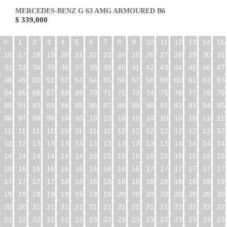
MERCEDES-BENZ G 63 AMG ARMOURED B6
$ 339,000
1
2
3
4
5
6
7
8
9
10
11
12
13
14
15
16
17
18
19
20
21
22
23
24
25
26
27
28
29
30
31
32
33
34
35
36
37
38
39
40
41
42
43
44
45
46
47
48
49
50
51
52
53
54
55
56
57
58
59
60
61
62
63
64
65
66
67
68
69
70
71
72
73
74
75
76
77
78
79
80
81
82
83
84
85
86
87
88
89
90
91
92
93
94
95
96
97
98
99
100
101
102
103
104
105
106
107
108
109
110
11
112
113
114
115
116
117
118
119
120
121
122
123
124
125
126
12
128
129
130
131
132
133
134
135
136
137
138
139
140
141
142
14
144
145
146
147
148
149
150
151
152
153
154
155
156
157
158
15
160
161
162
163
164
165
166
167
168
169
170
171
172
173
174
17
176
177
178
179
180
181
182
183
184
185
186
187
188
189
190
19
192
193
194
195
196
197
198
199
200
201
202
203
204
205
206
20
208
209
210
211
212
213
214
215
216
217
218
219
220
221
222
22
224
225
226
227
228
229
230
231
232
233
234
235
236
237
238
23