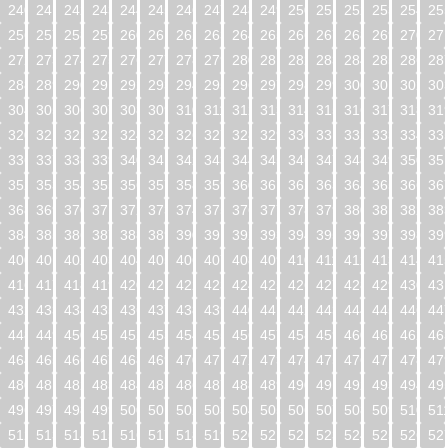
240
241
242
243
244
245
246
247
248
249
250
251
252
253
254
25
256
257
258
259
260
261
262
263
264
265
266
267
268
269
270
27
272
273
274
275
276
277
278
279
280
281
282
283
284
285
286
28
288
289
290
291
292
293
294
295
296
297
298
299
300
301
302
30
304
305
306
307
308
309
310
311
312
313
314
315
316
317
318
31
320
321
322
323
324
325
326
327
328
329
330
331
332
333
334
33
336
337
338
339
340
341
342
343
344
345
346
347
348
349
350
35
352
353
354
355
356
357
358
359
360
361
362
363
364
365
366
36
368
369
370
371
372
373
374
375
376
377
378
379
380
381
382
38
384
385
386
387
388
389
390
391
392
393
394
395
396
397
398
39
400
401
402
403
404
405
406
407
408
409
410
411
412
413
414
41
416
417
418
419
420
421
422
423
424
425
426
427
428
429
430
43
432
433
434
435
436
437
438
439
440
441
442
443
444
445
446
44
448
449
450
451
452
453
454
455
456
457
458
459
460
461
462
46
464
465
466
467
468
469
470
471
472
473
474
475
476
477
478
47
480
481
482
483
484
485
486
487
488
489
490
491
492
493
494
49
496
497
498
499
500
501
502
503
504
505
506
507
508
509
510
51
512
513
514
515
516
517
518
519
520
521
522
523
524
525
526
52