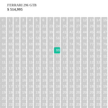
FERRARI 296 GTB
$ 514,995
1
2
3
4
5
6
7
8
9
10
11
12
13
14
15
16
17
18
19
20
21
22
23
24
25
26
27
28
29
30
31
32
33
34
35
36
37
38
39
40
41
42
43
44
45
46
47
48
49
50
51
52
53
54
55
56
57
58
59
60
61
62
63
64
65
66
67
68
69
70
71
72
73
74
75
76
77
78
79
80
81
82
83
84
85
86
87
88
89
90
91
92
93
94
95
96
97
98
99
100
101
102
103
104
105
106
107
108
109
110
11
112
113
114
115
116
117
118
119
120
121
122
123
124
125
126
12
128
129
130
131
132
133
134
135
136
137
138
139
140
141
142
14
144
145
146
147
148
149
150
151
152
153
154
155
156
157
158
15
160
161
162
163
164
165
166
167
168
169
170
171
172
173
174
17
176
177
178
179
180
181
182
183
184
185
186
187
188
189
190
19
192
193
194
195
196
197
198
199
200
201
202
203
204
205
206
20
208
209
210
211
212
213
214
215
216
217
218
219
220
221
222
22
224
225
226
227
228
229
230
231
232
233
234
235
236
237
238
23