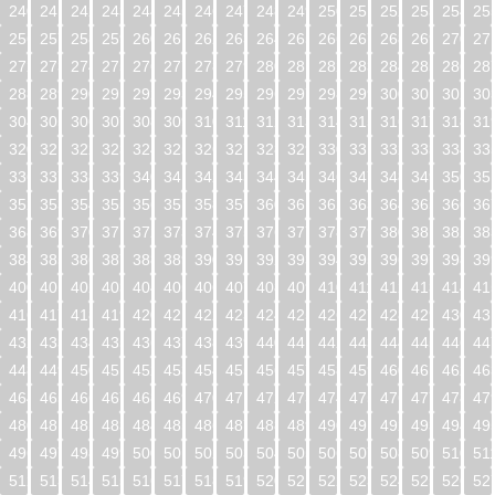
240
241
242
243
244
245
246
247
248
249
250
251
252
253
254
25
256
257
258
259
260
261
262
263
264
265
266
267
268
269
270
27
272
273
274
275
276
277
278
279
280
281
282
283
284
285
286
28
288
289
290
291
292
293
294
295
296
297
298
299
300
301
302
30
304
305
306
307
308
309
310
311
312
313
314
315
316
317
318
31
320
321
322
323
324
325
326
327
328
329
330
331
332
333
334
33
336
337
338
339
340
341
342
343
344
345
346
347
348
349
350
35
352
353
354
355
356
357
358
359
360
361
362
363
364
365
366
36
368
369
370
371
372
373
374
375
376
377
378
379
380
381
382
38
384
385
386
387
388
389
390
391
392
393
394
395
396
397
398
39
400
401
402
403
404
405
406
407
408
409
410
411
412
413
414
41
416
417
418
419
420
421
422
423
424
425
426
427
428
429
430
43
432
433
434
435
436
437
438
439
440
441
442
443
444
445
446
44
448
449
450
451
452
453
454
455
456
457
458
459
460
461
462
46
464
465
466
467
468
469
470
471
472
473
474
475
476
477
478
47
480
481
482
483
484
485
486
487
488
489
490
491
492
493
494
49
496
497
498
499
500
501
502
503
504
505
506
507
508
509
510
51
512
513
514
515
516
517
518
519
520
521
522
523
524
525
526
52