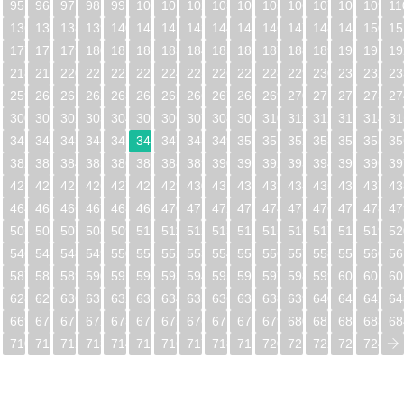
95
96
97
98
99
100
101
102
103
104
105
106
107
108
109
11
5
136
137
138
139
140
141
142
143
144
145
146
147
148
149
150
15
6
177
178
179
180
181
182
183
184
185
186
187
188
189
190
191
19
7
218
219
220
221
222
223
224
225
226
227
228
229
230
231
232
23
8
259
260
261
262
263
264
265
266
267
268
269
270
271
272
273
27
9
300
301
302
303
304
305
306
307
308
309
310
311
312
313
314
31
0
341
342
343
344
345
346
347
348
349
350
351
352
353
354
355
35
1
382
383
384
385
386
387
388
389
390
391
392
393
394
395
396
39
2
423
424
425
426
427
428
429
430
431
432
433
434
435
436
437
43
3
464
465
466
467
468
469
470
471
472
473
474
475
476
477
478
47
4
505
506
507
508
509
510
511
512
513
514
515
516
517
518
519
52
5
546
547
548
549
550
551
552
553
554
555
556
557
558
559
560
56
6
587
588
589
590
591
592
593
594
595
596
597
598
599
600
601
60
7
628
629
630
631
632
633
634
635
636
637
638
639
640
641
642
64
8
669
670
671
672
673
674
675
676
677
678
679
680
681
682
683
68
9
710
711
712
713
714
715
716
717
718
719
720
721
722
723
724