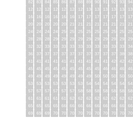
82
83
84
85
86
87
88
89
90
91
92
93
94
123
124
125
126
127
128
129
130
131
132
133
134
13
164
165
166
167
168
169
170
171
172
173
174
175
17
205
206
207
208
209
210
211
212
213
214
215
216
21
246
247
248
249
250
251
252
253
254
255
256
257
25
287
288
289
290
291
292
293
294
295
296
297
298
29
328
329
330
331
332
333
334
335
336
337
338
339
34
369
370
371
372
373
374
375
376
377
378
379
380
38
410
411
412
413
414
415
416
417
418
419
420
421
42
451
452
453
454
455
456
457
458
459
460
461
462
46
492
493
494
495
496
497
498
499
500
501
502
503
50
533
534
535
536
537
538
539
540
541
542
543
544
54
574
575
576
577
578
579
580
581
582
583
584
585
58
615
616
617
618
619
620
621
622
623
624
625
626
62
656
657
658
659
660
661
662
663
664
665
666
667
66
697
698
699
700
701
702
703
704
705
706
707
708
70