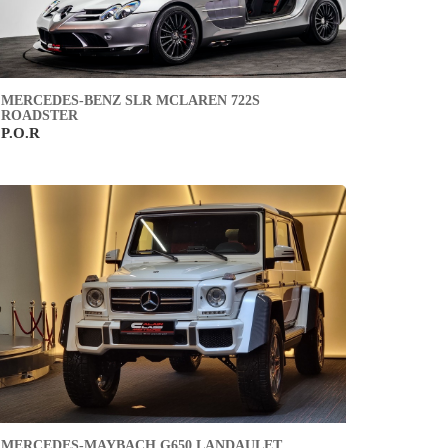
MERCEDES-BENZ SLR MCLAREN 722S
ROADSTER
P.O.R
MERCEDES-MAYBACH G650 LANDAULET