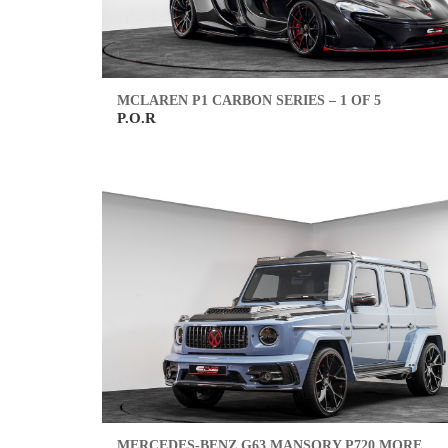
MCLAREN P1 CARBON SERIES – 1 OF 5
P.O.R
MERCEDES-BENZ G63 MANSORY P720 MORE