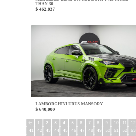
THAN 30
$ 462,837
LAMBORGHINI URUS MANSORY
$ 640,000
1
2
3
4
5
6
7
8
9
10
11
12
41
42
43
44
45
46
47
48
49
50
51
52
53