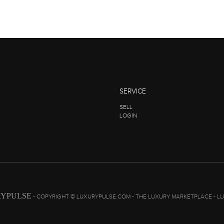
SERVICE
SELL
LOGIN
YPULSE
- COPYRIGHT © LUXURYPULSE.COM - THE LUXURY MARKETPLACE - L