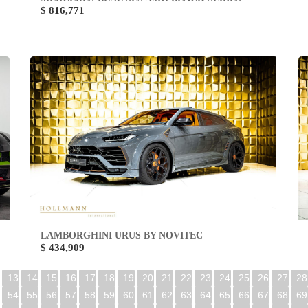
$ 816,771
LAMBORGHINI URUS BY NOVITEC
$ 434,909
13
14
15
16
17
18
19
20
21
22
23
24
25
26
27
28
54
55
56
57
58
59
60
61
62
63
64
65
66
67
68
69