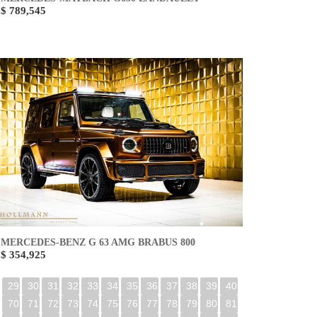
$ 789,545
MERCEDES-BENZ G 63 AMG BRABUS 800
$ 354,925
29
30
31
32
33
34
35
36
37
38
39
40
70
71
72
73
74
75
76
77
78
79
80
81