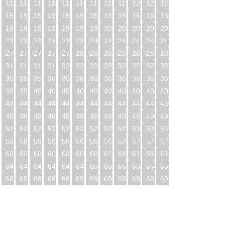
0
111
112
113
114
115
116
117
118
119
120
121
122
1
152
153
154
155
156
157
158
159
160
161
162
163
2
193
194
195
196
197
198
199
200
201
202
203
204
3
234
235
236
237
238
239
240
241
242
243
244
245
4
275
276
277
278
279
280
281
282
283
284
285
286
5
316
317
318
319
320
321
322
323
324
325
326
327
6
357
358
359
360
361
362
363
364
365
366
367
368
7
398
399
400
401
402
403
404
405
406
407
408
409
8
439
440
441
442
443
444
445
446
447
448
449
450
9
480
481
482
483
484
485
486
487
488
489
490
491
0
521
522
523
524
525
526
527
528
529
530
531
532
1
562
563
564
565
566
567
568
569
570
571
572
573
2
603
604
605
606
607
608
609
610
611
612
613
614
3
644
645
646
647
648
649
650
651
652
653
654
655
4
685
686
687
688
689
690
691
692
693
694
695
696