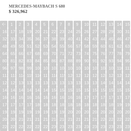
MERCEDES-MAYBACH S 680
$ 326,962
1
2
3
4
5
6
7
8
9
10
11
12
13
14
15
16
17
18
19
20
21
22
23
24
25
26
27
28
29
30
31
32
33
34
35
36
37
38
39
40
41
42
43
44
45
46
47
48
49
50
51
52
53
54
55
56
57
58
59
60
61
62
63
64
65
66
67
68
69
70
71
72
73
74
75
76
77
78
79
80
81
82
83
84
85
86
87
88
89
90
91
92
93
94
95
96
97
98
99
100
101
102
103
104
105
106
107
108
109
110
11
112
113
114
115
116
117
118
119
120
121
122
123
124
125
126
12
128
129
130
131
132
133
134
135
136
137
138
139
140
141
142
14
144
145
146
147
148
149
150
151
152
153
154
155
156
157
158
15
160
161
162
163
164
165
166
167
168
169
170
171
172
173
174
17
176
177
178
179
180
181
182
183
184
185
186
187
188
189
190
19
192
193
194
195
196
197
198
199
200
201
202
203
204
205
206
20
208
209
210
211
212
213
214
215
216
217
218
219
220
221
222
22
224
225
226
227
228
229
230
231
232
233
234
235
236
237
238
23