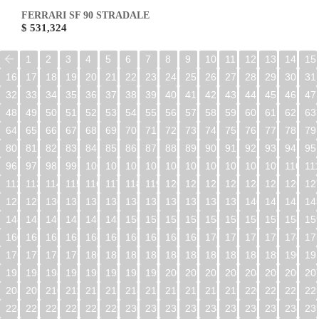
FERRARI SF 90 STRADALE
$ 531,324
1
2
3
4
5
6
7
8
9
10
11
12
13
14
15
16
17
18
19
20
21
22
23
24
25
26
27
28
29
30
31
32
33
34
35
36
37
38
39
40
41
42
43
44
45
46
47
48
49
50
51
52
53
54
55
56
57
58
59
60
61
62
63
64
65
66
67
68
69
70
71
72
73
74
75
76
77
78
79
80
81
82
83
84
85
86
87
88
89
90
91
92
93
94
95
96
97
98
99
100
101
102
103
104
105
106
107
108
109
110
11
112
113
114
115
116
117
118
119
120
121
122
123
124
125
126
12
128
129
130
131
132
133
134
135
136
137
138
139
140
141
142
14
144
145
146
147
148
149
150
151
152
153
154
155
156
157
158
15
160
161
162
163
164
165
166
167
168
169
170
171
172
173
174
17
176
177
178
179
180
181
182
183
184
185
186
187
188
189
190
19
192
193
194
195
196
197
198
199
200
201
202
203
204
205
206
20
208
209
210
211
212
213
214
215
216
217
218
219
220
221
222
22
224
225
226
227
228
229
230
231
232
233
234
235
236
237
238
23