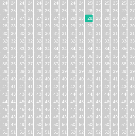
240
241
242
243
244
245
246
247
248
249
250
251
252
253
254
25
256
257
258
259
260
261
262
263
264
265
266
267
268
269
270
27
272
273
274
275
276
277
278
279
280
281
282
283
284
285
286
28
288
289
290
291
292
293
294
295
296
297
298
299
300
301
302
30
304
305
306
307
308
309
310
311
312
313
314
315
316
317
318
31
320
321
322
323
324
325
326
327
328
329
330
331
332
333
334
33
336
337
338
339
340
341
342
343
344
345
346
347
348
349
350
35
352
353
354
355
356
357
358
359
360
361
362
363
364
365
366
36
368
369
370
371
372
373
374
375
376
377
378
379
380
381
382
38
384
385
386
387
388
389
390
391
392
393
394
395
396
397
398
39
400
401
402
403
404
405
406
407
408
409
410
411
412
413
414
41
416
417
418
419
420
421
422
423
424
425
426
427
428
429
430
43
432
433
434
435
436
437
438
439
440
441
442
443
444
445
446
44
448
449
450
451
452
453
454
455
456
457
458
459
460
461
462
46
464
465
466
467
468
469
470
471
472
473
474
475
476
477
478
47
480
481
482
483
484
485
486
487
488
489
490
491
492
493
494
49
496
497
498
499
500
501
502
503
504
505
506
507
508
509
510
51
512
513
514
515
516
517
518
519
520
521
522
523
524
525
526
52