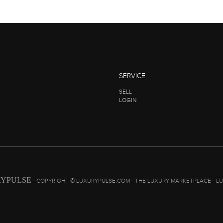
SERVICE
SELL
LOGIN
YPULSE
- COPYRIGHT © LUXURYPULSE.COM - THE LUXURY MARKETPLACE - L