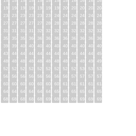
1
152
153
154
155
156
157
158
159
160
161
162
163
2
193
194
195
196
197
198
199
200
201
202
203
204
3
234
235
236
237
238
239
240
241
242
243
244
245
4
275
276
277
278
279
280
281
282
283
284
285
286
5
316
317
318
319
320
321
322
323
324
325
326
327
6
357
358
359
360
361
362
363
364
365
366
367
368
7
398
399
400
401
402
403
404
405
406
407
408
409
8
439
440
441
442
443
444
445
446
447
448
449
450
9
480
481
482
483
484
485
486
487
488
489
490
491
0
521
522
523
524
525
526
527
528
529
530
531
532
1
562
563
564
565
566
567
568
569
570
571
572
573
2
603
604
605
606
607
608
609
610
611
612
613
614
3
644
645
646
647
648
649
650
651
652
653
654
655
4
685
686
687
688
689
690
691
692
693
694
695
696