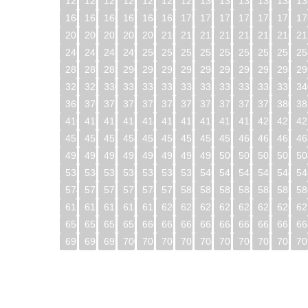
123
124
125
126
127
128
129
130
131
132
133
134
13
164
165
166
167
168
169
170
171
172
173
174
175
17
205
206
207
208
209
210
211
212
213
214
215
216
21
246
247
248
249
250
251
252
253
254
255
256
257
25
287
288
289
290
291
292
293
294
295
296
297
298
29
328
329
330
331
332
333
334
335
336
337
338
339
34
369
370
371
372
373
374
375
376
377
378
379
380
38
410
411
412
413
414
415
416
417
418
419
420
421
42
451
452
453
454
455
456
457
458
459
460
461
462
46
492
493
494
495
496
497
498
499
500
501
502
503
50
533
534
535
536
537
538
539
540
541
542
543
544
54
574
575
576
577
578
579
580
581
582
583
584
585
58
615
616
617
618
619
620
621
622
623
624
625
626
62
656
657
658
659
660
661
662
663
664
665
666
667
66
697
698
699
700
701
702
703
704
705
706
707
708
70