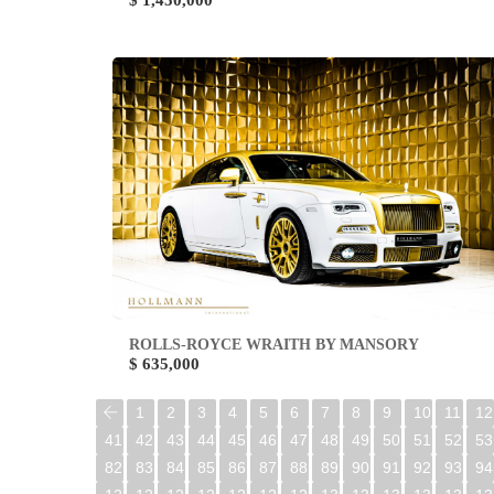
$ 1,450,000
ROLLS-ROYCE WRAITH BY MANSORY
$ 635,000
1
2
3
4
5
6
7
8
9
10
11
12
41
42
43
44
45
46
47
48
49
50
51
52
53
82
83
84
85
86
87
88
89
90
91
92
93
94