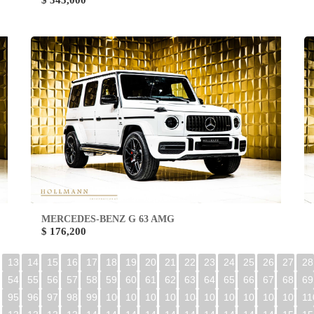
$ 345,000
MERCEDES-BENZ G 63 AMG
$ 176,200
13
14
15
16
17
18
19
20
21
22
23
24
25
26
27
28
54
55
56
57
58
59
60
61
62
63
64
65
66
67
68
69
95
96
97
98
99
100
101
102
103
104
105
106
107
108
109
11