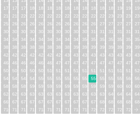
5
136
137
138
139
140
141
142
143
144
145
146
147
148
149
150
15
6
177
178
179
180
181
182
183
184
185
186
187
188
189
190
191
19
7
218
219
220
221
222
223
224
225
226
227
228
229
230
231
232
23
8
259
260
261
262
263
264
265
266
267
268
269
270
271
272
273
27
9
300
301
302
303
304
305
306
307
308
309
310
311
312
313
314
31
0
341
342
343
344
345
346
347
348
349
350
351
352
353
354
355
35
1
382
383
384
385
386
387
388
389
390
391
392
393
394
395
396
39
2
423
424
425
426
427
428
429
430
431
432
433
434
435
436
437
43
3
464
465
466
467
468
469
470
471
472
473
474
475
476
477
478
47
4
505
506
507
508
509
510
511
512
513
514
515
516
517
518
519
52
5
546
547
548
549
550
551
552
553
554
555
556
557
558
559
560
56
6
587
588
589
590
591
592
593
594
595
596
597
598
599
600
601
60
7
628
629
630
631
632
633
634
635
636
637
638
639
640
641
642
64
8
669
670
671
672
673
674
675
676
677
678
679
680
681
682
683
68
9
710
711
712
713
714
715
716
717
718
719
720
721
722
723
724