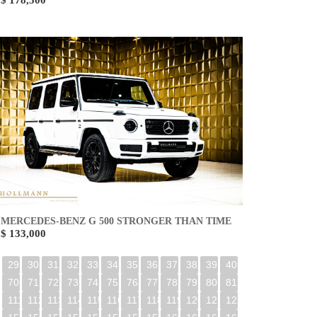
$ 178,500
MERCEDES-BENZ G 500 STRONGER THAN TIME
$ 133,000
29
30
31
32
33
34
35
36
37
38
39
40
70
71
72
73
74
75
76
77
78
79
80
81
0
111
112
113
114
115
116
117
118
119
120
121
122