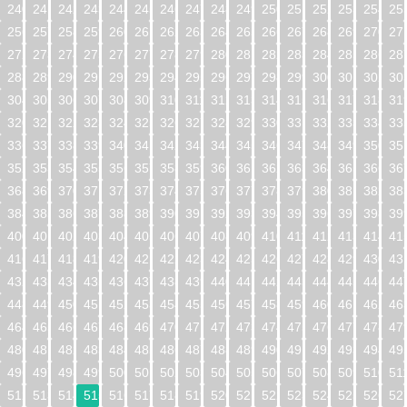
240
241
242
243
244
245
246
247
248
249
250
251
252
253
254
25
256
257
258
259
260
261
262
263
264
265
266
267
268
269
270
27
272
273
274
275
276
277
278
279
280
281
282
283
284
285
286
28
288
289
290
291
292
293
294
295
296
297
298
299
300
301
302
30
304
305
306
307
308
309
310
311
312
313
314
315
316
317
318
31
320
321
322
323
324
325
326
327
328
329
330
331
332
333
334
33
336
337
338
339
340
341
342
343
344
345
346
347
348
349
350
35
352
353
354
355
356
357
358
359
360
361
362
363
364
365
366
36
368
369
370
371
372
373
374
375
376
377
378
379
380
381
382
38
384
385
386
387
388
389
390
391
392
393
394
395
396
397
398
39
400
401
402
403
404
405
406
407
408
409
410
411
412
413
414
41
416
417
418
419
420
421
422
423
424
425
426
427
428
429
430
43
432
433
434
435
436
437
438
439
440
441
442
443
444
445
446
44
448
449
450
451
452
453
454
455
456
457
458
459
460
461
462
46
464
465
466
467
468
469
470
471
472
473
474
475
476
477
478
47
480
481
482
483
484
485
486
487
488
489
490
491
492
493
494
49
496
497
498
499
500
501
502
503
504
505
506
507
508
509
510
51
512
513
514
515
516
517
518
519
520
521
522
523
524
525
526
52