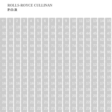
ROLLS-ROYCE CULLINAN
P.O.R
1
2
3
4
5
6
7
8
9
10
11
12
13
14
15
16
17
18
19
20
21
22
23
24
25
26
27
28
29
30
31
32
33
34
35
36
37
38
39
40
41
42
43
44
45
46
47
48
49
50
51
52
53
54
55
56
57
58
59
60
61
62
63
64
65
66
67
68
69
70
71
72
73
74
75
76
77
78
79
80
81
82
83
84
85
86
87
88
89
90
91
92
93
94
95
96
97
98
99
100
101
102
103
104
105
106
107
108
109
110
11
112
113
114
115
116
117
118
119
120
121
122
123
124
125
126
12
128
129
130
131
132
133
134
135
136
137
138
139
140
141
142
14
144
145
146
147
148
149
150
151
152
153
154
155
156
157
158
15
160
161
162
163
164
165
166
167
168
169
170
171
172
173
174
17
176
177
178
179
180
181
182
183
184
185
186
187
188
189
190
19
192
193
194
195
196
197
198
199
200
201
202
203
204
205
206
20
208
209
210
211
212
213
214
215
216
217
218
219
220
221
222
22
224
225
226
227
228
229
230
231
232
233
234
235
236
237
238
23