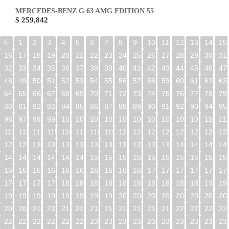
MERCEDES-BENZ G 63 AMG EDITION 55
$ 259,842
1
2
3
4
5
6
7
8
9
10
11
12
13
14
15
16
17
18
19
20
21
22
23
24
25
26
27
28
29
30
31
32
33
34
35
36
37
38
39
40
41
42
43
44
45
46
47
48
49
50
51
52
53
54
55
56
57
58
59
60
61
62
63
64
65
66
67
68
69
70
71
72
73
74
75
76
77
78
79
80
81
82
83
84
85
86
87
88
89
90
91
92
93
94
95
96
97
98
99
100
101
102
103
104
105
106
107
108
109
110
11
112
113
114
115
116
117
118
119
120
121
122
123
124
125
126
12
128
129
130
131
132
133
134
135
136
137
138
139
140
141
142
14
144
145
146
147
148
149
150
151
152
153
154
155
156
157
158
15
160
161
162
163
164
165
166
167
168
169
170
171
172
173
174
17
176
177
178
179
180
181
182
183
184
185
186
187
188
189
190
19
192
193
194
195
196
197
198
199
200
201
202
203
204
205
206
20
208
209
210
211
212
213
214
215
216
217
218
219
220
221
222
22
224
225
226
227
228
229
230
231
232
233
234
235
236
237
238
23