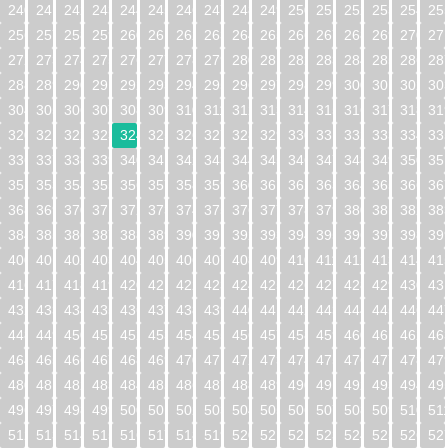
240
241
242
243
244
245
246
247
248
249
250
251
252
253
254
25
256
257
258
259
260
261
262
263
264
265
266
267
268
269
270
27
272
273
274
275
276
277
278
279
280
281
282
283
284
285
286
28
288
289
290
291
292
293
294
295
296
297
298
299
300
301
302
30
304
305
306
307
308
309
310
311
312
313
314
315
316
317
318
31
320
321
322
323
324
325
326
327
328
329
330
331
332
333
334
33
336
337
338
339
340
341
342
343
344
345
346
347
348
349
350
35
352
353
354
355
356
357
358
359
360
361
362
363
364
365
366
36
368
369
370
371
372
373
374
375
376
377
378
379
380
381
382
38
384
385
386
387
388
389
390
391
392
393
394
395
396
397
398
39
400
401
402
403
404
405
406
407
408
409
410
411
412
413
414
41
416
417
418
419
420
421
422
423
424
425
426
427
428
429
430
43
432
433
434
435
436
437
438
439
440
441
442
443
444
445
446
44
448
449
450
451
452
453
454
455
456
457
458
459
460
461
462
46
464
465
466
467
468
469
470
471
472
473
474
475
476
477
478
47
480
481
482
483
484
485
486
487
488
489
490
491
492
493
494
49
496
497
498
499
500
501
502
503
504
505
506
507
508
509
510
51
512
513
514
515
516
517
518
519
520
521
522
523
524
525
526
52